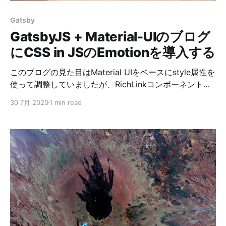
作れたので既に個人のメモはBasenoteを使って取ってい
Gatsby
ます。 いずれ公開したいなーと思いつつ鋭意開発中で
GatsbyJS + Material-UIのブログ
す。今後も続報などをこちらで発信し
にCSS in JSのEmotionを導入する
このブログの見た目はMaterial UIをベースにstyle属性を
使って調整していましたが、RichLinkコンポーネントを
作った際にどうしても画面の小さいスマホ用のスタイル
30 7月 2020
1 min read
と画面の大きいPC用のスタイルを分ける必要が出てきま
した。 style属性のままだとMediaQueryが使えないので
今回はEmotionを導入することにしました。 手順 ①必
要なNPMパッケージをインストールする yarn add
@emotion/core emotion-theming gatsby-plugin-
emotion # or npm install @emotion/core emotion-
theming gatsby-plugin-emotion ②gatsby-plugin-
emotionを読み込む module.exports = { <!-- 中略 -->
plugins: [ 'gatsby-plugin-emotion', ], } ③emotion-
themingを使えるようにする // 中略 import { MuiT