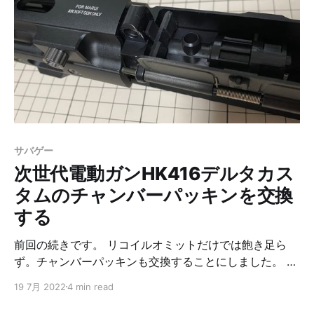
HEADWEARの帽子を試してもらいたいです。 （広告じ
ゃないよ？） UNNAMED HEADWEARとは UNNAMED
HEADWEARは頭が大きな人に向けた帽子のブランドで
す。 最初はマクアケでクラウンドファンディングをして
立ち上げたみたいですが、今は公式ネットショップから
購入することができます。 詳しくは公式ホームページを
見てもらえればと思います。 公式にあるメッセージ。
帽子によくある【フリーサイズ】 それは、頭の大きい私
たちにとって、フリーと呼ぶにはあまりにも「不自由」
サバゲー
なサイズ展開。 共感しかない。 今回買ったもの 購入し
次世代電動ガンHK416デルタカス
たのはこれです。 https://unnamedheadwear.
タムのチャンバーパッキンを交換
する
前回の続きです。 リコイルオミットだけでは飽き足ら
ず。チャンバーパッキンも交換することにしました。 先
日遊んだときに、どうも自分が思ってるより飛んでいな
19 7月 2022
4 min read
い気がしたので、初速アップによる飛距離アップと集弾
性アップを狙って宮川ゴムさんの長掛けダブル（スリ