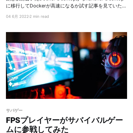
に移行してDockerが高速になるか試す記事を見ていただ
いているようなので、現状もお伝えしないといけないか
04 6月 2022
2 min read
なと思い、この記事を書いています。 結論はタイトルに
あるようにDocker Desktopに戻しました。 これから理
由を書いていこうと思うのですが、全員に当てはまるか
どうかは分からないです。 もしRacher Desktopにして
パフォーマンスが上がるかもしれないと考えるのであれ
ば、一度試してみるのが良いかなと思います。 その時は
休日など時間があるときにお試しください。 また、これ
はRancher Desktop v1.1.0の話です。それ以降のバージ
ョンで改善されている可能性はあります。 最大の理由
『Railsアプリケーションでのファイル変更検知が正常に
機能しない』 これです。 正確にいえば、時間がかかる
だけで、待っていればそのうち変更が反映されるんです
が、待つのが厳しかったです。 当時Twitterにつぶやい
サバゲー
てました。 Rancher Desktopにしてから何か変な挙動を
FPSプレイヤーがサバイバルゲー
感じ
ムに参戦してみた