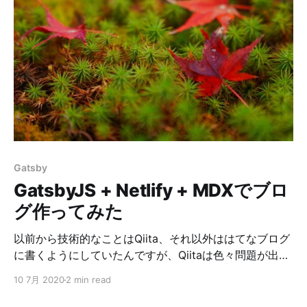
は正方形で範囲を表現するのでGeohashより使いやすい
かなと思います。 画像のようなイメージです。 地球全
体を4分割、更に4分割という感じでドンドン分割してい
きます。 例えば、北半球のアメリカの辺りがQuadkeyの
0になり、アジアからヨーロッパのあたりが1。みたいな
感じです。 東日本のあたりを表すのは133となります。
という感じで桁数が1つ増えると範囲が1つ狭まります。
東京タワー周辺とかを表現する場合は
1330021123031133になります。 使い方 READMEに書
いてある通りですが、前述の東京タワーを例にしてみま
Gatsby
す。 緯度、経度、精度(桁数)からQuadkeyを計算する
GatsbyJS + Netlify + MDXでブロ
Quadkey.encode(35
グ作ってみた
以前から技術的なことはQiita、それ以外ははてなブログ
に書くようにしていたんですが、Qiitaは色々問題が出て
きて投稿するのをためらうようになり、はてなもちょっ
10 7月 2020
2 min read
と使うのを躊躇するようになってしまってどこにもアウ
トプットが出来なくなってしまいました。 まあなんとな