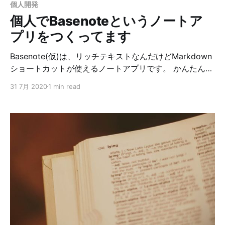
個人開発
個人でBasenoteというノートア
プリをつくってます
Basenote(仮)は、リッチテキストなんだけどMarkdown
ショートカットが使えるノートアプリです。 かんたんに
言ってしまうとDropbox Paperのデスクトップ版、
31 7月 2020
1 min read
EvernoteのMarkdownサポート強化バージョンとかを目
指して個人で開発をしています。 以前はDropbox
Paperを使って個人的なメモを残していたんですが、日
本語入力がバグったり、オフラインで使えなかったりし
たのが辛い感じでした。 その後、Inkdropも使ってみた
んですが、こちらはこちらでMarkdownベースなのでテ
ーブルが作りづらかったり、リンク先のOGPが展開され
なかったり（これDropbox Paperだと出来て好きな機能
なんです）というツラミを感じでモヤモヤしていまし
た。 まあそんな感じで既存のノートアプリに色々ツラミ
を感じていたので自分で作ってみようかなという感じで
Basenoteを作ることにしました。 一応最低限の部分は