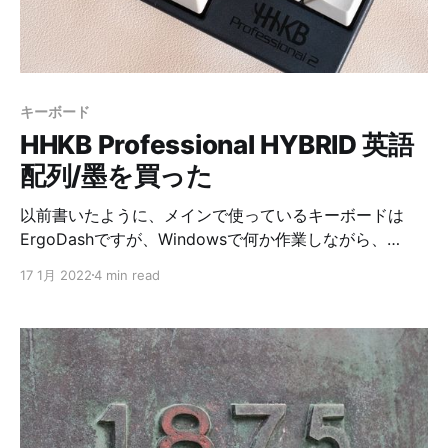
す。 Rancher Desktopのセットアップ まずはインスト
ールから。 Kubernetesは使ってないのでstableのやつを
適当に入れる。 Container Run
キーボード
HHKB Professional HYBRID 英語
配列/墨を買った
以前書いたように、メインで使っているキーボードは
ErgoDashですが、Windowsで何か作業しながら、
M1MaxMBPをサブで使う機会が多々あります。 例え
17 1月 2022
4 min read
ば、Windowsマシンでビルド中にMacで別の作業する。
Windowsでゲームをしながら、その調べ物をMacでやる
とかです。 その時に机の配置の問題もあり、
M1MaxMBPが少し遠いところにあるため、キーボードや
トラックパッドを操作するのがやりづらいという問題が
ありました。 ということで、以前から興味があった
HHKBを購入しました。置く場所が狭かったのでそこに