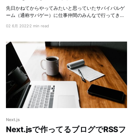
先日かねてからやってみたいと思っていたサバイバルゲ
ーム（通称サバゲー）に仕事仲間のみんなで行ってきま
した。 全員Apex LegendsなどのFPSゲームをやってい
02 6月 2022
2 min read
る感じのメンバーです。 フィールドはメンバーの1人が
行ったことがあるということでH.E.A.D.S川越になりまし
た。 初回ということで、銃や服などすべてレンタルしま
した。参加費含めて7〜8000円ぐらいで参加できます。
その時の様子をGoProで撮ってきました。この動画で雰
囲気は分かるんじゃないかなと。 ちょっと編集してテロ
ップ付けたりしてみました。 初参戦しての感想など サ
バゲーはじめての参加でしたが、FPSゲームをやってい
たのでそれの応用が効いたような気がします。 逆にサバ
ゲーの経験がFPSゲームにも効くような感じがしまし
た。 この手の話は、SAOのスピンオフ作品ガンゲイル・
オンラインの作中で特殊部隊の人たちがVRゲームを使っ
て訓練してる描写があったり（サバゲーにハマってその
Next.js
手の作品を見直しました）、実際に特殊部隊の訓練で使
Next.jsで作ってるブログでRSSフ
ってるとかなんとかっていう話があったりします。 話が