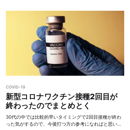
UnderglowのフルカラーLEDの追加、USB-C同士での接
続にも対応したりしています。 ビルドログ 基本的には
公式のビルドガイド通りにやっていきました。
fortitude60/Documents/buildguide_jp_v1.1.md at
497bc654e378b9f5650ad7262a246611cc706925 ·
Pekaso/fortitude60Contribute to Pekaso/fortitude60
development by creating an account on
GitHub.GitHubPekaso 0. 内容物確認 1. ダイオードの取
り付け 1-1. ダイオードの足を折る 1-2. ハンダ付け 2.
TRRSジャック、タクトスイッチの取り付け この時、適
当にやるとTRRSジャックが若干浮
COVID-19
新型コロナワクチン接種2回目が
終わったのでまとめとく
30代の中では比較的早いタイミングで2回目接種が終わ
った気がするので、今後打つ方の参考になればと思いか