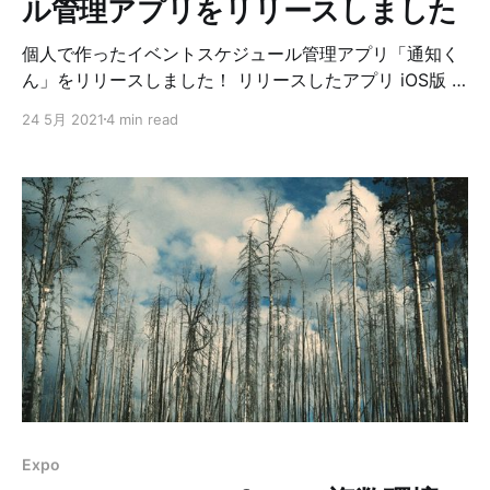
ル管理アプリをリリースしました
個人で作ったイベントスケジュール管理アプリ「通知く
ん」をリリースしました！ リリースしたアプリ iOS版 ‎
通知くん - イベントスケジュール管理‎◆主な機能 • 新商
24 5月 2021
4 min read
品の発売開始、スマホゲームのイベントなどのスケジュ
ールを登録できます • 登録したイベント開始日時の前に
プッシュ通知で開始をお知らせします • アカウント連携
で機種変更してもデータを引き継げます 利用規約：
https://shining-tank-
11e.notion.site/7bcc38e153f34ba5bae8096f39ca4eb
6 プライバシーポリシー：https://shining-tank-
11e.notion.site/2efd5fbf95ed4b419b0f5b589fa8bae9
App StoreTatsuya Deguchi Android版 通知くん - イベ
ントスケジュール管理 - Apps on Google PlayRegister
the event! Don’t forget with notificationsApps on
Google PlayTatsuya Degu
Expo