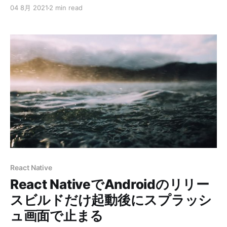
んたんにまとめておきます。 ※副反応については個人差
04 8月 2021
2 min read
があると思うので参考程度に見てもらえればと思います
ちなみに集団接種でも職域接種でもなく個別の病院で接
種しました。 1回目 1日目、打って数時間で接種部位に軽
く痛み。以降徐々に痛みが増して腕上げるのが辛くな
る。 痛みは肩パンやったあとみたいな感じ。 夜に発
熱、頭痛（予め用意していたロキソニン飲んで寝る →
朝には復活） 2日目、基本腕の痛みだけ継続。頭痛等は
なし。 3日目、痛みもほぼなくなって、大体回復。 1回
目は1日目が重くてあとはそんなに調子悪い感じはなかっ
たです。 2回目 打って数分後から接種部位に軽く痛み。
1回目よりも早くてちょっと心配に。 またもや夜に軽く
頭痛を感じたので念のためにロキソニンを服用。 脇の下
の痛みが酷くて辛い感じでした。あとはずっとなんか調
React Native
子悪いなって感じです。 それが4～5日間続きました。 1
React NativeでAndroidのリリー
回目より長引いたので辛い感じはありましたが、症状と
しては比較的軽い方だったのかもしれない
スビルドだけ起動後にスプラッシ
ュ画面で止まる