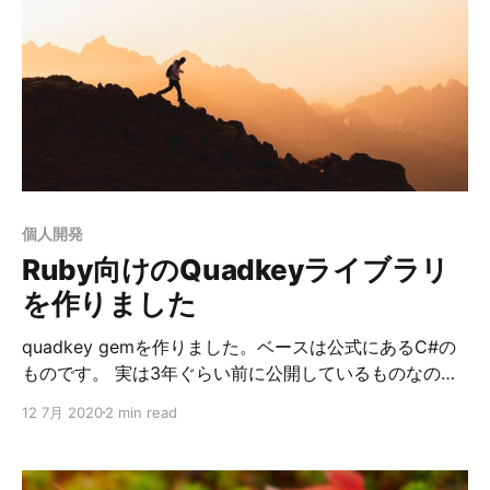
Prismをwindow.Prismに代入してRubyのコンポーネント
を読み込む import React from 'react' // highlight-start
import Highlight, { defaultProps, Prism } from 'prism-
react-renderer' // highlight-end import './code.sass' //
TypeScriptを使っている場合は型が怒られるので
declareが必要 declare global { // e
個人開発
Ruby向けのQuadkeyライブラリ
を作りました
quadkey gemを作りました。ベースは公式にあるC#の
ものです。 実は3年ぐらい前に公開しているものなので
今更ですが。 Quadkeyとは 緯度経度を使って範囲を指
12 7月 2020
2 min read
定したいときに使われるGeohashと同じようなもので
す。 Geohashはその仕組み上、長方形で範囲を表現する
ので若干使いづらいところがあったんですが、Quadkey