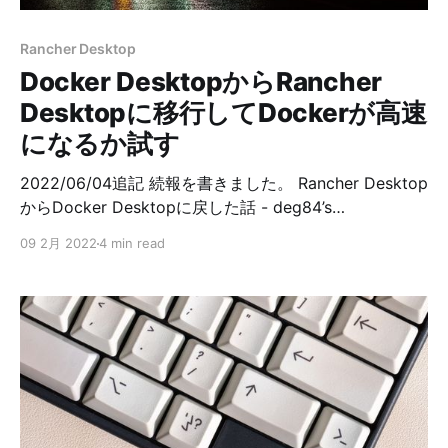
きたりして、副反応としてはこの日が一番重かったで
す。 とはいえ、ロキソニンを飲んで、安静にしていれば
Rancher Desktop
（コード書いたり、ゲームしたりはしててた）問題なか
Docker DesktopからRancher
ったです。 3日目 患部の痛みが引き続きありま
Desktopに移行してDockerが高速
になるか試す
2022/06/04追記 続報を書きました。 Rancher Desktop
からDocker Desktopに戻した話 - deg84’s
blogdeg84's blog Docker Desktopからの移行先として
09 2月 2022
4 min read
Rancher Desktopを試したいと思います。 Rancher
Desktopに期待しているのはDocker Desktopと比べて
高速になるかどうかというところ。 今回は実業務でも遅
くて気になっているRSpecの実行速度で検証することに
します。 ちなみにMacです。 まずDocker Desktopで以
下のコマンドを3回実行してみます。 $ time docker-
compose run --rm app rspec 結果、平均1040.57sでし
た。17分ほどかかってますね。 これを基準にして、
Rancher Desktopで実行するとどうなるか見ていきま