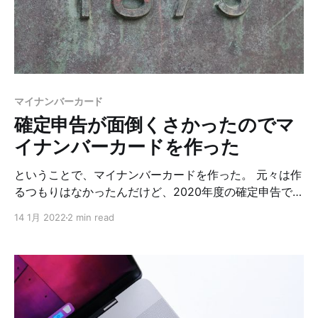
入るもの、キーのカスタマイズができることが条件で良
さそうなのがHHKBでした。 PFU HHKB Happy
Hacking Keyboard Professional HYBRID 英語配列/墨
PD-KB800Bposted with カエレバ楽天市場で購入
Amazonで購入 設定モードどうするのが良い？ HHKBの
特徴として、背面のDIPスイッチを切り替えることで設
マイナンバーカード
定モードやキーを切り替えることが出来ます。 キーの切
確定申告が面倒くさかったのでマ
り替えについてはキーマップ変
イナンバーカードを作った
ということで、マイナンバーカードを作った。 元々は作
るつもりはなかったんだけど、2020年度の確定申告でマ
イナンバーカードが無かったために会計ソフトからその
14 1月 2022
2 min read
まま確定申告書を提出できず、確定申告書等作成コーナ
ーで改めて作成（データはコピペ）したんだけど、その
あたり割と面倒だったので、2021年度からは会計ソフト
から直接提出しようってことで、マイナンバーカードを
作ることにした。 まずマイナンバーカードの交付申請書
が必要になるんだけど、それが手元には届いていない。