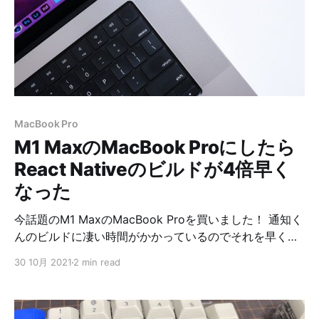
マイナンバーカード交付申請書を手に入れる ということ
で、まずは交付申請書を手に入れる必要があった。 とり
あえず役所に行ってマイナンバーカード作りたいんです
けどーっと窓口の人に伝えたところ「申請書IDを作る必
要がある」とのこと。 役所の人の話では、通知カードと
一緒に申請書IDを登録するための書類も添付されてたら
しいんだけど、作るつもりはなかったので破棄してた。
MacBook Pro
ということで、まずはその登録から、ここで身分証明書
M1 MaxのMacBook Proにしたら
が必要だった。 色々書いて提出。 登録してから交付申
請書の手続きが必要なんだと思ってたけど、実際は申請
React Nativeのビルドが4倍早く
書
なった
今話題のM1 MaxのMacBook Proを買いました！ 通知く
んのビルドに凄い時間がかかっているのでそれを早くし
たいのと、コロナ禍になってメインPCをWindowsにし
30 10月 2021
2 min read
たのをあわよくばMacBook Proに戻せたらと思って買っ
たわけですが、通知くんのビルドについてはめちゃくち
ゃ快適になりました。 MacBook Pro 2017と比べてみる