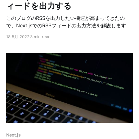
逸れたので、どのあたりに
ィードを出力する
このブログのRSSを出力したい機運が高まってきたの
で、Next.jsでのRSSフィードの出力方法を解説します。
他に良い方法があるかもしれないです。よければ教えて
18 5月 2022
3 min read
ください！ RSSフィードを出力するのに使えそうなnpm
が2つあります。 rssとfeedですが、今回はfeedを使い
ます。 参考にしたcatnoseさんはrssの方を使ってまし
た。どちらでもやりたいことはできるのでどちら使って
も良いと思います。 feedにした理由は 1. rssの方が最終
リリースが5年前と古い 2. rssの方が依存が多い mime-
typesとxmlの2つ。xmlの方は最終更新日が6年前であ
る。 3. feedは依存しているのがxml-jsだけ 依存は少な
いほうがやっぱり良いですよね。 ってことでやっていき
ます。 手順 ①feedを追加する $ yarn add feed
②RSSフィードを出力するページを作る ほぼ、参考に
したcatnoseさんの記事と同じです。 import {
GetServerSidePropsContext } from 'n
Next.js