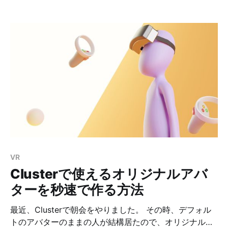
トック側に重りが入っていて、それを撃つ度に動かすこ
とで反動（リコイル）を発生させています。 よりリアル
感を出すための機構なんですが、1回使ってみて、これは
要らないなとなりました。 当たり前ですが、反動でブレ
るので、同じところに撃ち込もうとしても少しずつズレ
ちゃうのが嫌過ぎました。 作業ログ リコイルオミット
の作業工程を書いておきます。参考になれば幸いです。
使った工具は最後にまとめて載せてあります。 1. ストッ
クを外す 2. バッファーキャップを外す 3. リコイルウェ
イトをバッファーチューブから取り出す 4. コードを外す
5. コードカバーを外す 6. バッファーリングを外す 7. プ
レートを外す 8. バッファーチューブを外す 9. メインス
プリングガイドを外す 10. BOSのスプリングガイドをバ
VR
ッファーチューブに取り付ける 11. 元に戻して完了 スト
Clusterで使えるオリジナルアバ
ック
ターを秒速で作る方法
最近、Clusterで朝会をやりました。 その時、デフォル
トのアバターのままの人が結構居たので、オリジナルの