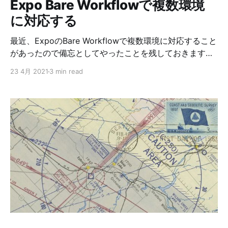
Expo Bare Workflowで複数環境
に対応する
最近、ExpoのBare Workflowで複数環境に対応すること
があったので備忘としてやったことを残しておきます。
ここでいう複数環境とは開発、ステージング、本番など
23 4月 2021
3 min read
のアレです。 今回は、開発用、ステージング用、本番用
それぞれにデバッグとリリースのアプリをビルドできる
ようにしました。なので全てビルドすると全部で6つの
アプリが作られることになります。 あとiOSについての
みです。Androidについてはいずれ。 やったことは以下
の通りです。 1. Bare Workflowで初期化 2.
Configurationを追加する 3. Schemaを作成する 4. 複数
アプリをビルドできる環境作り 5. iOS Development
TargetとPodfileのバージョンを揃える 6. Podfileを整え
る 最後の「Podfile」の調整がどこにも書かれてなくて
苦労しました。 ちなみにExpo SDKのバージョンは41で
す。 Bare Workflowで初期化 $ expo init bare-
workflow ? Choose a template: