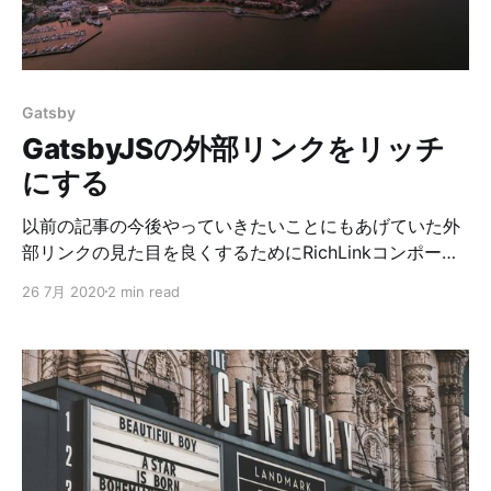
image let image_url if ($(
Gatsby
GatsbyJSの外部リンクをリッチ
にする
以前の記事の今後やっていきたいことにもあげていた外
部リンクの見た目を良くするためにRichLinkコンポーネ
ントを作成しました。 使い方
26 7月 2020
2 min read
https://www.deg84.com/create-sitemap-with-gatsby/
解説 レンダリング時に取得しようとすると
CORS(Cross-Origin Resource Sharing)の対策が必要な
のでgatsby-node.jsでビルド時に情報を取得しておきま
す。 基本的にはOGPの内容を取得します。設定がない場
合はmetaなどの情報から取得するようにしてみました。
取得するURLの一覧はYAMLで別途管理しておきます。
exports.onCreateNode = async ({ node, actions,