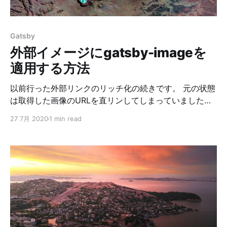
Gatsby
外部イメージにgatsby-imageを
適用する方法
以前行った外部リンクのリッチ化の続きです。 元の状態
は取得した画像のURLを直リンしてしまっていました。
読み込みのラグもありますし、何より相手のサーバーに
27 7月 2020
1 min read
負荷をかけることになるので一回習得してしまって
GraphQLでいい感じに使えるようにしようというのが今
回の趣旨です。 解説 外部イメージを扱いたい時は
createRemoteFileNodeを使います。 前回のコードに処
理を追加します。 const { createFilePath,
createRemoteFileNode, } = require('gatsby-source-
filesystem') // 中略 exports.onCreateNode = async ({
node, actions, getNode, getCache, createNodeId, })
=> { if (node.internal.type === 'LinksYaml') { // 中略 //