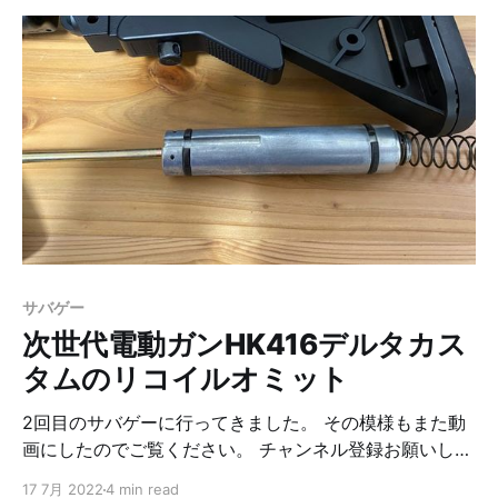
ム）を組み込むことにしました。 作業ログ チャンバー
パッキン交換の作業工程を書いておきます。参考になれ
ば幸いです。 使った工具は最後にまとめて載せてありま
す。 1. フレームロックピンを抜く 2. チャージングハン
ドルを引きながらアッパーフレームを前にズラす 3. イン
ナーバレルを引き抜く 4. インナーバレルを分解する 5.
押しゴムを外す 6. バレルを抜いて、チャンバーパッキン
を外す 7. 新しいチャンバーパッキンに付け替える 8. バ
レルを元に戻す 9. 押しゴムを専用のものに変更する 10.
確認 11. 元に戻して完了 初速を測っておく 作業前に初速
を測っておきます。 厳密に言うと、前回のリコイルオミ
サバゲー
ット前に測ったものになりますが、0.2gのBB弾で91.15
次世代電動ガンHK416デルタカス
でした。
タムのリコイルオミット
2回目のサバゲーに行ってきました。 その模様もまた動
画にしたのでご覧ください。 チャンネル登録お願いしま
す！ で、本題の件です。 次世代電動ガンというのはス
17 7月 2022
4 min read