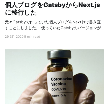
個人ブログをGatsbyからNext.js
に移行した
元々Gatsbyで作っていた個人ブログをNext.jsで書き直
すことにしました。 使っていたGatsbyのバージョンが
2.0系と古く、先日購入したM1MaxMBPでビルドもでき
29 3月 2022
5 min read
ない状態で、新しくブログ記事を書いてもローカル確認
できないままNetlifyにアップしていました。 さすがにそ
のままというわけにはいかないだろうということで、考
えたのは次の選択肢でした。 1. Gatsbyのバージョンア
ップしてM1MaxMBPでもビルドできる状態にする 2.
Gatsbyの最新バージョンで1から作り直す 3. Next.jsで
作り直す 当時調べた感じだと、M1のMacでGatsbyを動
かすには、Gatsby v3.0系である必要がありそうだった
ので、Gatsby v2.0から最新バージョンまでアップグレ
ードするか、もしくは1から作り直してMDXファイルを
コピーする。 もしくは、Next.jsに移行してしまうのも
手かなという感じでした。 で、結局Next.jsに移行する