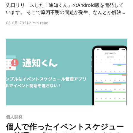
先日リリースした「通知くん」のAndroid版を開発して
います。 そこで原因不明の問題が発生、なんとか解決出
来たのでその方法など書いておきたいと思います。 あま
06 6月 2021
2 min read
り同じ症状の方も見なかったのでちゃんとドキュメント
を読んでセットアップすれば発生しない問題なのかもし
れません。 症状 buildTypesに「staging」を追加してい
る状態で./gradlew assembleStagingを実行して出来た
ステージング用のapkをインストールして確認しようと
すると 最初のスプラッシュ画面が表示されたあと、うん
ともすんとも言わず止まってしまう。 他に
も、./gradlew assembleReleaseで出来た本番用のapk
でも同様。 また、yarn android --variant releaseを実行
して、シミュレーターで確認しても同様です。
buildTypesの設定 以下のような設定をしています。
buildTypes { debug { applicationIdSuffix '.debug'
signingConfi
個人開発
個人で作ったイベントスケジュー