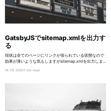
getNode }) => { const { createNodeField } = actions //
中略 if (node.internal.type === 'LinksYaml') { const
data = { url: node
GatsbyJSでsitemap.xmlを出力す
る
現状は全てのページにリンクが張られている状態なので
効果が薄いような気もしますがsitemap.xmlを出力しま
す。 とりあえず出力するだけならgatsby-plugin-
16 7月 2020
1 min read
sitemapを使うのが楽です。 手順 ①gatsby-plugin-
sitemapをインストール yarn add gatsby-plugin-
sitemap # or npm install --save gatsby-plugin-
sitemap ②gatsby-plugin-sitemapを設定する
module.exports = { siteMetadata: { siteUrl:
`https://www.deg84.com`, // siteUrlの設定が必要です
}, plugins: [ // 中略 { resolve: 'gatsby-plugin-sitemap',