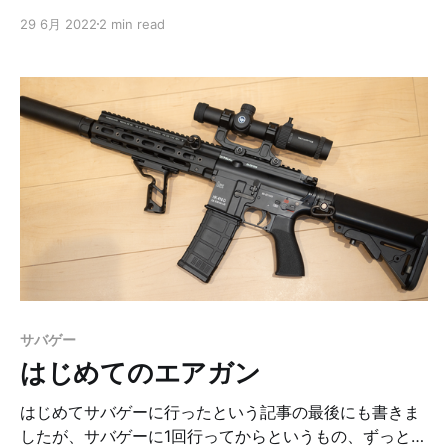
アバター簡単に作れるよっていう話をしたんですが、そ
29 6月 2022
2 min read
の内容をまとめておこうかなと思います。 結論 まず、
結論から VRoid Studioで作ったアバターをVRM形式で
エクスポート、それをClusterにアップロードすればオリ
ジナルのアバターをClusterで使うことが出来ます。 か
んたんですね。 VRoid Studioとは VRoid Studioは、
Pixivさんが作ってる人型アバターの3Dモデルを作成で
きる、Windows/Macのアプリケーションです。無償で
使えます。 顔のパーツなどを指定していくだけで、かん
たんにアバターを作ることができます。ゲームのキャラ
クリエイトみたいなイメージです。 自分で画が描けるひ
とであれば、描いたものを取り込んだりもできるので、
よりオリジナリティを出せると思います。 ということ
で、VRoid Studioでオリジナルのアバターを作ります。
サバゲー
VRoid StudioのいいところはVRM形式のデータをエクス
はじめてのエアガン
ポートすること
はじめてサバゲーに行ったという記事の最後にも書きま
したが、サバゲーに1回行ってからというもの、ずっとエ