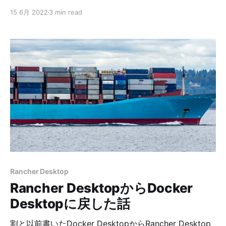
アガンについて考える日々を過ごしていました。 それは
15 6月 2022
3 min read
どうやら自分だけじゃなかったらしく、一緒に参加して
いたみんなも同じように眠れない日々を過ごしていたよ
うです。 結局、数週間後エアガンを見に行くことにな
り、全員愛銃を手にすることになりました。 実ははじめ
てサバゲーに参加した日の昼過ぎぐらいからずっと「欲
しいけど、買うなら月1回ぐらいはサバゲーに行かないと
ダメだよな」みたいな会話を永遠してましたｗ 買ったと
いうことはきっと月1ペースで参加するんでしょう。たぶ
ん。 ということで、私が買ったのは以下の銃です。
HK416をベースにすべて黒でまとめました。 パーツなど
は以下の通りです。 ベース 東京マルイ 次世代電動ガン
HK416 デルタカスタム ブラック スコープマウント
NOVEL ARMS AR-15 Hi-MOUNT スコープ Vector
Rancher Desktop
Optics Forester 1-5x24 GenII サプレッサー SUREFIRE
Rancher DesktopからDocker
SO
Desktopに戻した話
割と以前書いたDocker DesktopからRancher Desktop