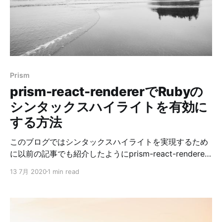
options: { sitemapSize: 5000, // 5000件毎にXMLファ
イルを分割する設定 },
Prism
prism-react-rendererでRubyの
シンタックスハイライトを有効に
する方法
このブログではシンタックスハイライトを実現するため
に以前の記事でも紹介したようにprism-react-renderer
を使っていますが、どうやらRubyのシンタックスハイラ
13 7月 2020
1 min read
イトが効いていないみたいだったので対応しました。 解
決方法はREADMEのFAQにありました。 手順 ①Prism
の本体が必要になるのでインストール yarn add prismjs
# or npm install prisimjs ②prism-react-rendererの