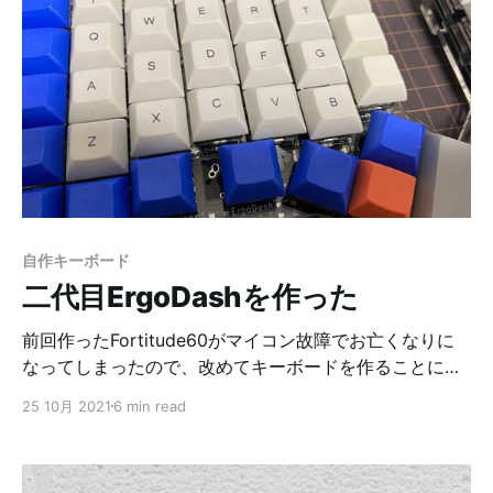
元々使っていたフルカスタムのMacBook Pro 2017と比
較してみます。 一覧にするとそんな感じ。 コマンド
MacBook Pro 2017 M1 Max MacBook Pro yarn install
68.12s 35.64s（191% UP） pod install 555.16s
376.09s（148% UP） react-native run-ios 519.18s
140.06s（370% UP） react-native
自作キーボード
二代目ErgoDashを作った
前回作ったFortitude60がマイコン故障でお亡くなりに
なってしまったので、改めてキーボードを作ることにな
りました。 今回の条件は以下のような感じでした。 *
25 10月 2021
6 min read
60キーぐらい * 分割型 * ProMicro使用 * Elite-Cを使え
ばUSB-Cにできる * BLE Micro Proを使えば無線化もで
きる * すぐに買えるもの（重要） 前作Fortitude60にし