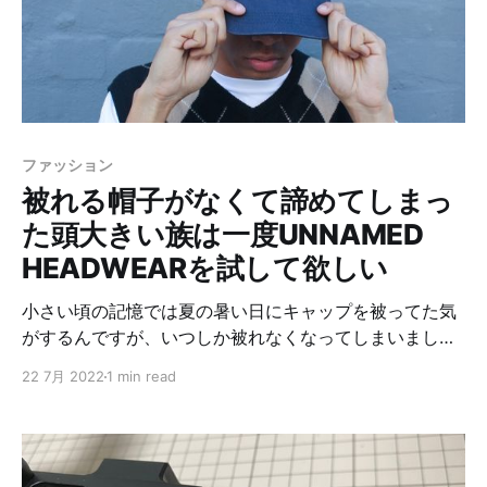
ファッション
被れる帽子がなくて諦めてしまっ
た頭大きい族は一度UNNAMED
HEADWEARを試して欲しい
小さい頃の記憶では夏の暑い日にキャップを被ってた気
がするんですが、いつしか被れなくなってしまいまし
た。 一度被れない経験しているので、帽子屋を見つけて
22 7月 2022
1 min read
も被ろうとはしません。 でも稀に良いかもなーと思って
被ろうとすると、頭にちょこんと乗った状態でそれ以上
深く被ることは出来ない。 今回もやはりダメだったか…
そんなことを繰り返している人は、是非UNNAMED