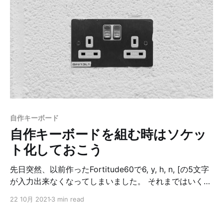
たのはコネクタがUSB-Cであることも理由の一つだった
んですが、USB-CにしたいだけならElite-Cを使えば良い
ことに気付き、無線にするのにもBLE Micro Proを使え
ば良さそうだということで、結果よく使われている
ProMicroをマイコンにして設計されているキーボードを
選択しておけば良さそうだという結論に至りました。 と
いうことですぐに入手できそうだったErgoDashをまた
作ることにしました。 ビルドログ 基本的には遊舎工房
さんが用意しているビルドガイド通りにやっていきまし
た。 build-
自作キーボード
documents/ErgoDash/ErgoDash_BuildGuide
自作キーボードを組む時はソケッ
ト化しておこう
先日突然、以前作ったFortitude60で6, y, h, n, [の5文字
が入力出来なくなってしまいました。 それまではいくつ
か問題があってにせよ、文字を打てないことはなかった
22 10月 2021
3 min read
ので原因が全く分からず、Self-Made Keyboards in
Japanの皆さんに助けを求めました。 結果としてマイコ