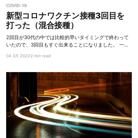
ことに決めたわけですが、これにはいくつか理由があり
COVID-19
ます。 1. 仕事などブログ以外のことでGatsbyを使うこ
新型コロナワクチン接種3回目を
打った（混合接種）
2回目が30代の中では比較的早いタイミングで終わって
いたので、3回目もすぐ出来ることになりました。 一応
接種券なしでも出来たみたいですがギリギリ接種券が届
04 3月 2022
2 min read
いた感じでした。 今回は個別の病院じゃなくて自治体が
用意している集団接種会場での接種することになったの
もあって、モデルナになりました。 なので、ファイザ
ー、ファイザー、モデルナの混合接種になりました。 ※
今回も副反応については個人差があると思うので参考ま
でに。 主な副反応 患部の痛み、軽い発熱（36.8℃）、
軽い倦怠感、関節の違和感 打ってからの経過 1日目 1日
目は患部の痛みがあり、それ以外は特になにもなかった
です。 感覚的には1回目、2回目接種のときと同じ感じで
した。 2日目 1日目に引き続き、患部の痛みがありまし
た。 午後から徐々に発熱、倦怠感、関節に違和感が出て