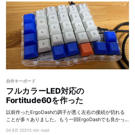
ンが死んでるんじゃないかという結論に至ったんです
が、その過程で作る時点で色々やれることがあったと分
かったので、次作るときに向けて書いておきます。ま
た、初めて作る方も参考になると思います。 大きくは2
つです。 1. キースイッチをソケット化しておく 2. マイ
コンにはコンスルーを使う 要するにメンテナンス性を高
めた状態で組もうということです。 キースイッチをソケ
ット化しておく ソケットとは、PCBにキースイッチをは
んだ付けするところを変わりにソケットを付けておくこ
とで、キースイッチをかんたんに外せるようにするもの
です。 ソケット化するとキースイッチをあとから変更出
自作キーボード
来るので、あとから軸を変えられたり、PCBに何かあっ
フルカラーLED対応の
た時にキースイッチを取り外して検査することが出来る
よ
Fortitude60を作った
以前作ったErgoDashの調子が悪く左右の接続が切れる
ことが多々ありました。もう一回ErgoDashでも良かっ
たんですが、せっかくなので別のものということで
04 8月 2021
5 min read
Fortitude60を作ることにしました。 オプションで