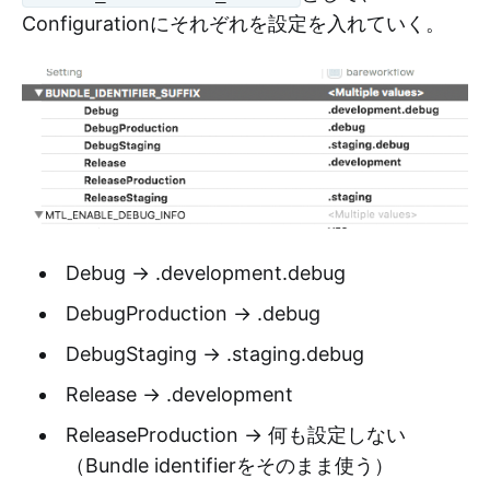
Configurationにそれぞれを設定を入れていく。
Debug → .development.debug
DebugProduction → .debug
DebugStaging → .staging.debug
Release → .development
ReleaseProduction → 何も設定しない
（Bundle identifierをそのまま使う）