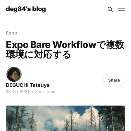
deg84's blog
Expo
Expo Bare Workflowで複数
環境に対応する
Share
DEGUCHI Tatsuya
23 4月 2021
•
3 min read