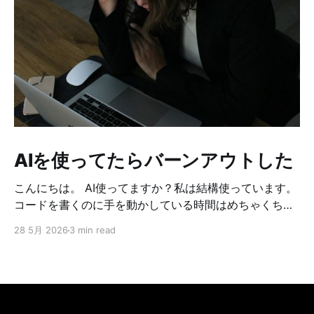
AIを使ってたらバーンアウトした
こんにちは。 AI使ってますか？私は結構使っています。
コードを書くのに手を動かしている時間はめちゃくちゃ
減りました。 どうやって作ろうか考えてる時間も、問題
28 5月 2026
3 min read
が起こった時の原因調査も、何もかもAIを使っていま
す。 それに伴い、確認する時間はめちゃくちゃ増えまし
た。コードや設計などの確認なども、めちゃくちゃ増え
ています。 AIで楽になった分、別のところに労力を使う
ようになっています。 タイトルにある通り最近、燃え尽