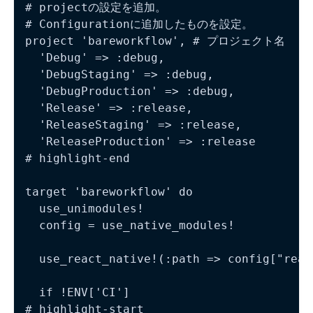
# projectの設定を追加。

# Configurationに追加したものを設定。

project 'bareworkflow', # プロジェクト名

  'Debug' => :debug,

  'DebugStaging' => :debug,

  'DebugProduction' => :debug,

  'Release' => :release,

  'ReleaseStaging' => :release,

  'ReleaseProduction' => :release

# highlight-end

target 'bareworkflow' do

  use_unimodules!

  config = use_native_modules!

  use_react_native!(:path => config["reac
  if !ENV['CI']

# highlight-start
