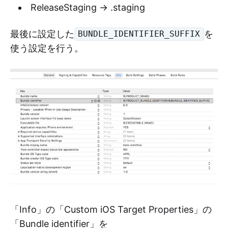
ReleaseStaging → .staging
最後に設定した
を
BUNDLE_IDENTIFIER_SUFFIX
使う設定を行う。
「Info」の「Custom iOS Target Properties」の
「Bundle identifier」を