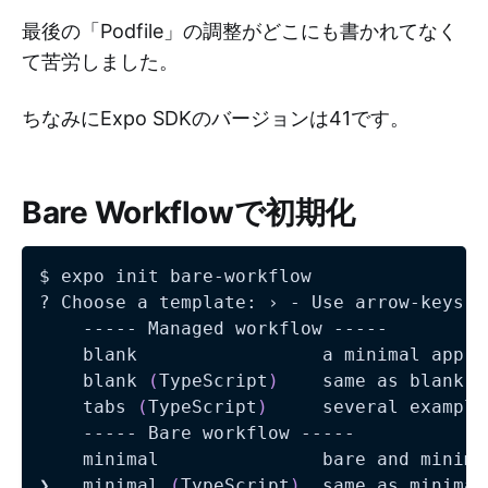
最後の「Podfile」の調整がどこにも書かれてなく
て苦労しました。
ちなみにExpo SDKのバージョンは41です。
Bare Workflowで初期化
$ expo init bare-workflow

? Choose a template: › - Use arrow-keys. 
    ----- Managed workflow -----

    blank                 a minimal app a
    blank 
(
TypeScript
)
    same as blank b
    tabs 
(
TypeScript
)
     several example
    ----- Bare workflow -----

    minimal               bare and minima
❯   minimal 
(
TypeScript
)