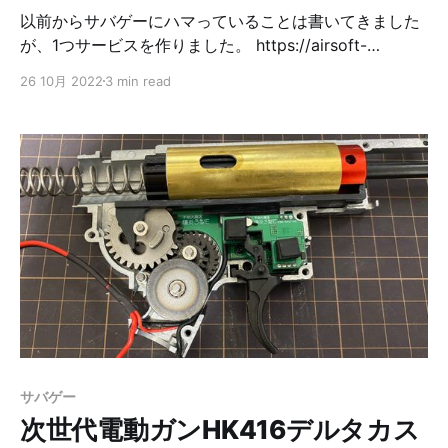
以前からサバゲーにハマっていることは書いてきました
が、1つサービスを作りました。 https://airsoft-
videos.com はじめてのサバゲーフィールドに行く際
26 10月 2022
3 min read
に、よくYouTubeでそのフィールドで撮影されたサバゲ
ー動画を見ていたんですが、フィールド名の表記がバラ
バラだったり、フィールド名が一般名詞で見つけにくか
ったりしたので、そのあたりを解決するサービスがほし
いなーということで、今回作りました。 合わせて、2つ
チャレンジをしました。 1. 最近までミノ駆動本を読んで
いたこともあり、DDDを実践したいなということで、そ
れっぽいこともやってみました 2. サーバーサイドJSに
興味があったので、サーバーサイドはTSを使って実装し
ました 良いコード／悪いコードで学ぶ設計入門posted
with ヨメレバ仙塲 大也 技術評論社 2022年04月30日頃
楽天ブックスで購入Amazonで購入Kindleで購入 結局の
ところ、DDDでやるほどの規模ではなかったかなってい
サバゲー
うのと、サーバーサイドJSは結局フロントエンドとは別
次世代電動ガンHK416デルタカス
物なのでメリット薄いかなという印象にな