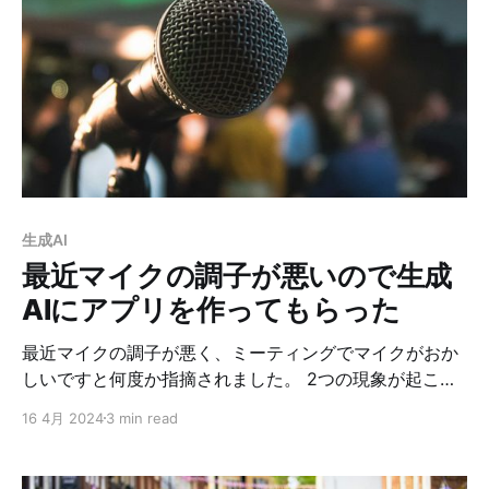
Ishihara) (@jishiha) July 7, 2024 以前、Rancher
Desktopへの移行を試して、またDocker Desktopに戻
したりしていますが、懲りずに今度はOrbStackへの移行
を試してみようと思います。 昨年に話題になってたみた
いですが、残念がら知りませんでした。 OrbStackの良
いところは、Docker Desktopとの共存が出来て切り替
えが簡単なところです。 ちなみにビジネス利用の場合は
年契約で96ドル（月8ドル）かかりますのでご注意くだ
さい。 結論を先にいうと、めっちゃ良いのでMacで
生成AI
Docker使うなら使って良いと思います！
最近マイクの調子が悪いので生成
AIにアプリを作ってもらった
最近マイクの調子が悪く、ミーティングでマイクがおか
しいですと何度か指摘されました。 2つの現象が起こっ
ています。 1. 話している途中に途切れる 2. 警察無線み
16 4月 2024
3 min read
たいにボソボソする 前者については、Adobe Audition
を起動してデバイス変更が起こったらそれが通知される
（Audition上で画像のように確認ダイアログが出る）の