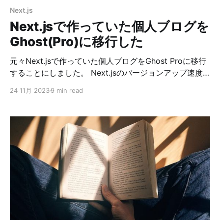
Next.js
Next.jsで作っていた個人ブログを
Ghost(Pro)に移行した
元々Next.jsで作っていた個人ブログをGhost Proに移行
することにしました。 Next.jsのバージョンアップ速度
が早く、自分でメンテし続けるのが辛くなってきていた
24 11月 2023
9 min read
ところに、久々に記事を書いたらビルド出来なくなって
しまったことで、このままでは良くないなという気持ち
が芽生えて、色々調べてみたところGhostを公式でホス
ティングしてくれるサービスがあると知り、良さそうだ
ったので使ってみようという感じです。 そういえば以
前、GatsbyからNext.jsへの移行もビルドができなくな
ったのがきっかけでした。 Ghost(Pro)とは Ghostとは
Ghostとは、NodeJSベースで作られているオープンソ
ースのブログプラットフォームです。 Ghostの大きな特
徴は、その高速なパフォーマンスと直感的なUI/UXで
す。専門的な出版ツールとして、SEO最適化、メンバー