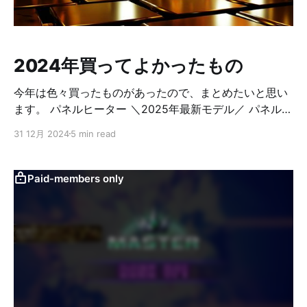
てはYD64MQや、YMD67などと書いてあるものもあっ
たりします。ちなみに買った基板のキー数は67個なの
で、YMD67が正しい気もします… カオスなので、基板
の販売サイトに書いてあるYMDK Minilaってことにしま
2024年買ってよかったもの
す。 ちなみに、Minilaは多分、ダイアテック
今年は色々買ったものがあったので、まとめたいと思い
ます。 パネルヒーター ＼2025年最新モデル／ パネルヒ
ーター 足元 折りたたみ デスク下 リモコン付き こたつ
31 12月 2024
5 min read
ワイド オフィス 遠赤外線 デスク 足元ヒーター デスク
ヒーター PSE認証 暖房器具 省エネ 節電 自動電源オフ
筒型 ラウンド型 AT01posted with カエレバ楽天市場 冬
Paid-members only
の寒い足元を温めてくれるパネルヒーターです。 購入し
たこれは、床面にもヒーターが入ってます。すっぽり足
を入れるタイプで、ふくらはぎまで温かい。 2024年バ
ージョンからマグネットで止める方式になりましたが、
個人的には従来のものの方が良いかなと。 机の下が一般
的な70cmよりも低い設定なので、机とこれが干渉して
マグネットが外れやすいです。 それでも暖かさは変わら
ず。ブランケットも付属でとりあえずこれ買えばOKって