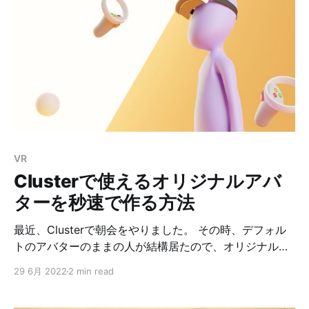
るので、同じところに撃ち込もうとしても少しずつズレ
ちゃうのが嫌過ぎました。 作業ログ リコイルオミット
の作業工程を書いておきます。参考になれば幸いです。
使った工具は最後にまとめて載せてあります。 1. ストッ
クを外す 2. バッファーキャップを外す 3. リコイルウェ
イトをバッファーチューブから取り出す 4. コードを外す
5. コードカバーを外す 6. バッファーリングを外す 7. プ
レートを外す 8. バッファーチューブを外す 9. メインス
プリングガイドを外す 10. BOSのスプリングガイドをバ
VR
ッファーチューブに取り付ける 11. 元に戻して完了 スト
Clusterで使えるオリジナルアバ
ック
ターを秒速で作る方法
最近、Clusterで朝会をやりました。 その時、デフォル
トのアバターのままの人が結構居たので、オリジナルの
アバター簡単に作れるよっていう話をしたんですが、そ
29 6月 2022
2 min read
の内容をまとめておこうかなと思います。 結論 まず、
結論から VRoid Studioで作ったアバターをVRM形式で