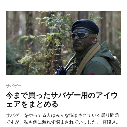
のは、2022年10月中旬ごろなので、Waifu Diffusion
v1.3を使います。記事執筆時点ではv1.4がリリースされ
ていますが、そちらは未確認です。 Waifu Diffusionとは
Stable Diffusionとは異なり、Danbooruという海外のイ
ラスト投稿サイトのデータを使って学習したモデルで
す。 2次元イラストを出力したい場合はこちらを利用す
るのが良さそうです。 ちなみに、NovelAI Diffusionも
同じくDanbooruのデータを使って学習しています。 実
際に試す ということで、Waifu Diffusion試します。
Stable Diffusionのセットアップについては、以前の記
事をご参照ください。 セットアップ 以下、Stable
Diffusionが使えるようになってい
サバゲー
今まで買ったサバゲー用のアイウ
ェアをまとめる
サバゲーをやってる人はみんな悩まされている曇り問題
ですが、私も例に漏れず悩まされていました。 普段メガ