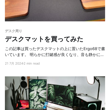
* コンボ練習 * アシスト強攻撃の1発止め * ACQUAさん
のキャラ対策動画を1本ずつ見る * リプレイ確認 * 遅ら
せグラップの練習 * 距離感の確認 * 2回負けたら1回休憩
する コンボ練習 基本的なコンボの練習です。 「立ち中
K→DR→アシスト中→アシスト強完走」のコンボをダイ
デスク周り
ヤ2以降に練習しはじめました。もっと早くから練習し
デスクマットを買ってみた
て良かったと思います。
この記事は買ったデスクマットの上に置いたErgo68で書
いています。 明らかに打鍵感が良くなり、音も静かにな
りました。 めちゃくちゃ満足してます。 購入したのは
21 7月 2024
2 min read
Razerのゲーミングマウスパッド Gigantus V2の3XLサ
イズ（1200×550×4mm）です。 RAZER｜レイザー ゲ
ーミングマウスパッド Gigantus V2 - 3XL ブラック
RZ02-03330500-R3M1posted with カエレバ楽天市場
Amazon 今までマウスパッドは使っていましたが、今回
初めてデスクマットを使ってみることにしました。 理由
はキーボードの打鍵感と打鍵音です。 前述の通り
Ergo68使っています。キースイッチは、HHKB Studio