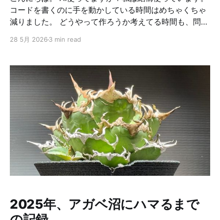
コードを書くのに手を動かしている時間はめちゃくちゃ
減りました。 どうやって作ろうか考えてる時間も、問題
が起こった時の原因調査も、何もかもAIを使っていま
28 5月 2026
3 min read
す。 それに伴い、確認する時間はめちゃくちゃ増えまし
た。コードや設計などの確認なども、めちゃくちゃ増え
ています。 AIで楽になった分、別のところに労力を使う
ようになっています。 タイトルにある通り最近、燃え尽
き症候群のような状態になってしまいました。よくある
話かもとは思いつつ、何があったのか、どうやって改善
しようとしているのかを書いておこうかと思います。 何
があったのか 生成AIはこれまでも使っていました。 主
に使っているのはClaude Codeです。 朝起きたら
Claude Codeを立ち上げて、前日の続きから一緒に開発
を進めていく。困ったことがあったら調査してもらう。
新機能の設計をしてもらって、内容を詰めていく。 まあ
そんな感じで使っていました。 でも、ちょっと不満があ
りました。 ちょうど、リリース間近で佳境のプロジェク
2025年、アガベ沼にハマるまで
トがあり、それを出来る限り進
の記録