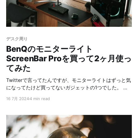
で使われているカスタムスイッチのベースになったと言
われているDeep Sea Silent Box Switch Islet（サイレン
トリニア）です。 サイレントリニアのキースイッチなの
で音は静かだと思っていたのですが、先日HHKBの吸振
マットを購入して使ってみたところ世界が変わったの
デスク周り
で、もしやErgo68でも同じなので
BenQのモニターライト
ScreenBar Proを買って2ヶ月使っ
てみた
Twitterで言ってたんですが、モニターライトはずっと気
になってたけど買ってないガジェットの1つでした。 気
になってるけど買ってない人みんなそうだと思うんです
16 7月 2024
4 min read
が * 本当に目の疲れを軽減するの？ * 自分の環境でも効
果あるの？ * BenQ高くない？ * 安いのでも良いの？ こ
の辺りは疑問でした。 皆さんのレビュー見たりもしたん
ですが、自分の環境でも効果があるのかよく分からなか
ったので、買うことにしました。 商品紹介 買ったのは