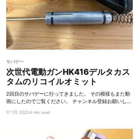
す。 1. フレームロックピンを抜く 2. チャージングハン
ドルを引きながらアッパーフレームを前にズラす 3. イン
ナーバレルを引き抜く 4. インナーバレルを分解する 5.
押しゴムを外す 6. バレルを抜いて、チャンバーパッキン
を外す 7. 新しいチャンバーパッキンに付け替える 8. バ
レルを元に戻す 9. 押しゴムを専用のものに変更する 10.
確認 11. 元に戻して完了 初速を測っておく 作業前に初速
を測っておきます。 厳密に言うと、前回のリコイルオミ
サバゲー
ット前に測ったものになりますが、0.2gのBB弾で91.15
次世代電動ガンHK416デルタカス
でした。
タムのリコイルオミット
2回目のサバゲーに行ってきました。 その模様もまた動
画にしたのでご覧ください。 チャンネル登録お願いしま
す！ で、本題の件です。 次世代電動ガンというのはス
17 7月 2022
4 min read
トック側に重りが入っていて、それを撃つ度に動かすこ
とで反動（リコイル）を発生させています。 よりリアル
感を出すための機構なんですが、1回使ってみて、これは
要らないなとなりました。 当たり前ですが、反動でブレ