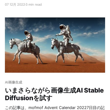
ネを使っている関係で、選択肢も少なく、なかなか難し
07 12月 2022
3 min read
い問題です。 とりあえず今回は今まで買ったものを紹介
しつつ、メガネユーザー的おすすめランキングを決めた
いと思います。 買ったアイウェア Bolle PILOT 2 最初に
買ったのは、BolleのPILOT 2でした。 ボレーセーフティ
BOLLE SAFETY bolle ボレーセイフティ パイロット2 ク
リアレンズposted with カエレバ楽天市場で購入
Amazonで購入 まあ普通に曇りました。 一応アンチフォ
グコートされてるはずなんですけどね… 曇り止めも普段
のメガネ用ですが使っていました。 あと曇るのとは別に
結露した感じで水が流れて滲む現象もありました。 はじ
めて自分の装備で遊んでる動画ありますが、その時途中
まではPILOT 2を使ってましたが、全然ダメだったの
で、スタッフの方にお願いしてサンセイのワイドゴーグ
AI画像生成
ル（メッシュタイプ）をお借りしました。 サンセイ マ
いまさらながら画像生成AI Stable
スク＆ゴーグル（メッシュタ
Diffusionを試す
この記事は、mofmof Advent Calendar 20227日目の記