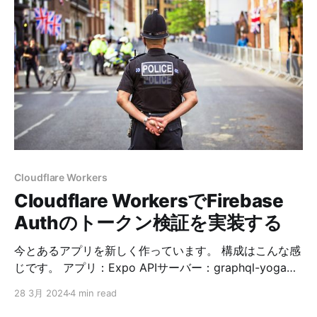
で、それにて確認。 後者については、同じくAdobe
Auditionを使って、ループバックを聞いたり、録音した
りしましたが確認出来ず。 という感じでした。 そうだ
Macアプリを作ろう Adobe Auditionの確認ダイアログ
で確認するのは良いんですが、一度表示されると毎回消
す必要があり手間でした。 ということで、Macアプリを
作ることにしました。 なんですが、Macアプリは作った
ことがないですし、Swiftも全然分からんので生成AIに全
乗っかりすることにしました。 そうだ生成AIでMacアプ
リを作ろう 今回使ったのはClaude 3 Opusです。
Cloudflare Workers
Perplexityから使いました。 アプリは2種類作ることに
Cloudflare WorkersでFirebase
しました。
Authのトークン検証を実装する
今とあるアプリを新しく作っています。 構成はこんな感
じです。 アプリ：Expo APIサーバー：graphql-yoga
on Cloudflare Workers 認証：Firebase Authentication
28 3月 2024
4 min read
DB：Neon このとき、APIをフルオープンにすると問題