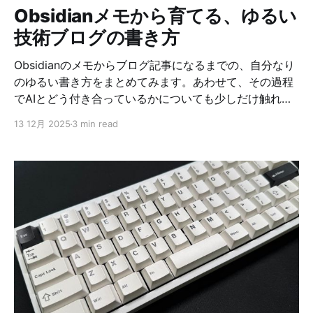
Obsidianメモから育てる、ゆるい
色系 スワールボディ フラットウェーブ
技術ブログの書き方
Obsidianのメモからブログ記事になるまでの、自分なり
のゆるい書き方をまとめてみます。あわせて、その過程
でAIとどう付き合っているかについても少しだけ触れて
みます。 アウトプット大事なのは分かっているけど、ど
13 12月 2025
3 min read
うやって記事を書いたら良いのか分からない、という人
には参考になるかもしれません。 結論 最初から「記事
を書くぞ」と構えず、Obsidianに雑メモを書くところか
ら始めて、あとで「記事にしてもいいかも」と思えたも
のだけ少しずつ育てていく、というスタイルで書いてい
ます。 AIは本文を自動生成するのではなく、タイトル、
slug、全体のチェックをお願いする“おまけツール”くら
いの距離感で使っています。 まずはObsidianにメモを書
く 普段は、記事にすることを一切考えずに、Obsidianに
メモを書いています。 時間がかかった作業や、気になっ
たところ、再現が面倒なコンソールの結果やエラー内容