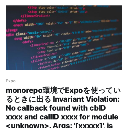
があるので制限を設けたいです。 ということで、サクッ
とfirebase-adminを使ってみたんですが、Cloudflare
Workersでは動きませんでした。 firebase-adminを使っ
て実装するとUncaught TypeError:
globalThis.XMLHttpRequest is not a constructorとエ
ラーが出ます。 ✘ [ERROR] A request to the
Cloudflare API
(/accounts/hogehoge/workers/scripts/fugafuga)
failed. Uncaught TypeError:
globalThis.XMLHttpRequest is not
Expo
monorepo環境でExpoを使ってい
るときに出る Invariant Violation:
No callback found with cbID
xxxx and callID xxxx for module
<unknown>. Args: '[xxxxx]', js