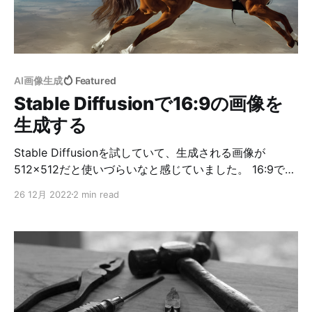
レン」という写真を選択するとどのアイドルかを判定し
てくれるサービスを作りました。
AI画像生成
Featured
Stable Diffusionで16:9の画像を
生成する
Stable Diffusionを試していて、生成される画像が
512x512だと使いづらいなと感じていました。 16:9で出
力しようと試みたんですが、意外と大変だったのでその
26 12月 2022
2 min read
方法を残しておきます。 まず結論から --Wで幅を896に
指定。--Hで高さを512に指定する。 $ python
scripts/txt2img.py --W 896 --H 512 --prompt "a
photograph of an astronaut riding a horse" --plms --
ckpt models/ldm/stable-diffusion-v1/sd-v1-4.ckpt 厳
密に言えば、16:9ではなく、16:9.143ぐらいです。
896x504にすると16:9になるので、厳密に16:9の画像を