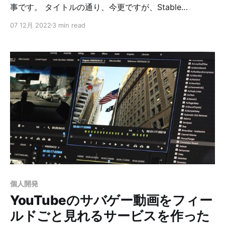
事です。 タイトルの通り、今更ですが、Stable
Diffusionを試してみたいと思います。 ※実際に試したの
07 12月 2022
3 min read
は、2022年10月中旬ごろなので、Stable Diffusion v1.4
を使います。記事執筆時点ではv2.0がリリースされてい
ますが、そちらは未確認です。 Stable Diffusionとは 昨
今流行っているAIを使った画像生成の仕組みの1つです。
Stable Diffusionは、2022年8月頃にオープンソース化
されました。 これによって（頑張れば）ローカルマシン
で動かせるようになりました。 Stable Diffusionを使っ
ているサービスがいくつも出来ていたりします。 最初は
NovelAIに同梱されているNovelAI Diffusionを使おうと
思っていましたが、こちらの利用は費用が必要だったの
で、Stable Diffusionにしました。 NovelAI Diffusionと
の違い AI学習に使用したデータセットが異なります。
NovelAIはDa
個人開発
YouTubeのサバゲー動画をフィー
ルドごと見れるサービスを作った