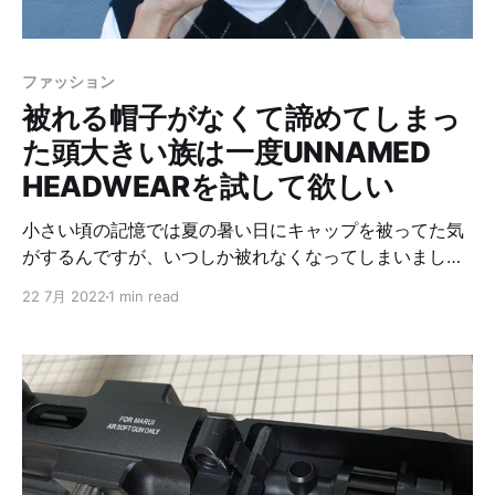
linkifyというパッケージもありますが、これは別物なの
でご注意を。 執筆時のこちらは5年ほどメンテナンスさ
れていませんでした。 ②Linkコンポーネントを作る
ファッション
import { Link as C
被れる帽子がなくて諦めてしまっ
た頭大きい族は一度UNNAMED
HEADWEARを試して欲しい
小さい頃の記憶では夏の暑い日にキャップを被ってた気
がするんですが、いつしか被れなくなってしまいまし
た。 一度被れない経験しているので、帽子屋を見つけて
22 7月 2022
1 min read
も被ろうとはしません。 でも稀に良いかもなーと思って
被ろうとすると、頭にちょこんと乗った状態でそれ以上
深く被ることは出来ない。 今回もやはりダメだったか…
そんなことを繰り返している人は、是非UNNAMED
HEADWEARの帽子を試してもらいたいです。 （広告じ
ゃないよ？） UNNAMED HEADWEARとは UNNAMED
HEADWEARは頭が大きな人に向けた帽子のブランドで