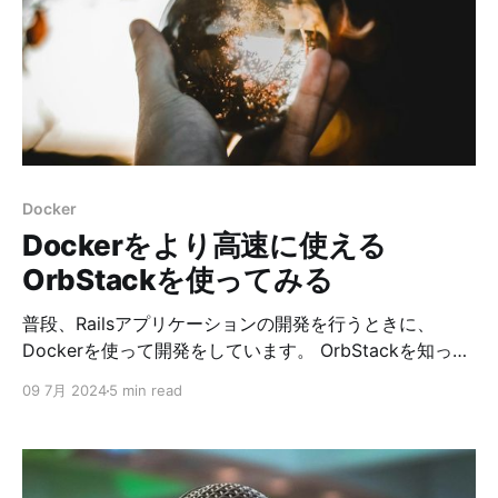
タイトルにもある通りBenQのScreenBar Proです。
【BenQ公式店】BenQ ScreenBar Pro スクリーンバーモ
ニターライト モニター掛け式ライト USBライト ディス
プレイライト 自動調光 自動点灯消灯 湾曲モニター対応
2色あり 高演色性 Rf＞96posted with カエレバ楽天市場
Amazon 他にも間接照明モード付きの最上位モデルの
Haloや、機能が少なくなってる（ウェブカメラアクセサ
リーが使えないなど）無印ScreenBarがあります。 最上
Docker
位モデル ScreenBar Halo
Dockerをより高速に使える
OrbStackを使ってみる
普段、Railsアプリケーションの開発を行うときに、
Dockerを使って開発をしています。 OrbStackを知った
きっかけは以下のポスト。 留学から一時帰国中の長男と
09 7月 2024
5 min read
の会話。 長男 「え？お父さん、もしかしてまさかまだ
Docker使ってんの？」 僕「そうだよ」 長男「アメリカ
の学部生でそんなやついないよ。みんなOrbStack使って
る」 僕「みんなって。。嘘つけ」 — 石原淳也(Junya