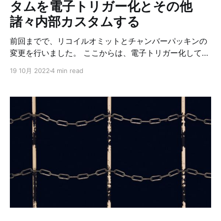
タムを電子トリガー化とその他
諸々内部カスタムする
前回までで、リコイルオミットとチャンバーパッキンの
変更を行いました。 ここからは、電子トリガー化してい
きます。 電子トリガー化することで、セミオートで撃っ
19 10月 2022
4 min read
ているときに稀に発生する引っかかりがなくなるんでは
ないかと期待しています。あとはCQBでの撃ち合いに勝
てるようにとかも期待したいところです。 今回組み込み
のは陽炎3型E(後方配線モデル)です。 メカボ開けるので
ついでにギア変えたりもしました。最初の予定ではそこ
までするつもりはなかったんですが… ということで、行
った内部カスタムは以下の通りです。 1. 電子トリガー化
2. ギア変更 3. モーター変更 4. ピストン周り変更 5. シ
リンダー周り変更 6. スプリング変更 7. リポ化 8. バッテ
リー in ストック化 カスタム内容 1つずつ細かく見ていき
ます。 作業中に撮った写真も載せておきます。 電子ト
リガー化 今回は陽炎3型E(後方配線モデル)を組み込みま
した。 大きく分けてTITAN、LEVIATHANなどのスマホ