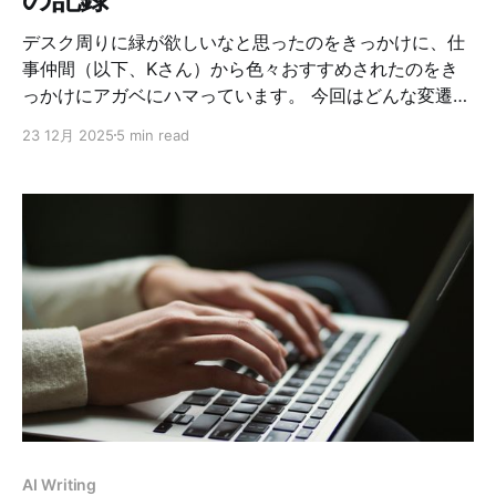
デスク周りに緑が欲しいなと思ったのをきっかけに、仕
事仲間（以下、Kさん）から色々おすすめされたのをき
っかけにアガベにハマっています。 今回はどんな変遷を
経たのかを書いておこうと思います。以下、すべて2025
23 12月 2025
5 min read
年の出来事です。 アガベ・チタノタとの出会い（2月〜
4月） まずは、日当たりがあまり良くない家でも育てら
れる比較的かんたんな観葉植物として、トキワシノブと
ポトスを購入しました。 この時はまだアガベのことを知
らず、「このくらいでちょうど良いかな」と思っていま
した。この頃に戻りたいと思ったり思わなかったり。 そ
の後、仲間と園芸店巡りをすることになります。今思え
ば、その時から既にKさんの術中にハマっていたのかも
しれません… その中で出会ったのが姫厳竜（ひめげんり
ゅう）です。あまりにカッコよくて、気づいたら購入し
ていました。 アガベはメキシコや中南米あたりが由来の
植物で日当たりがかなり重要ってことで、育成用のLED
ライトとサーキュレーターも導入しました。
AI Writing
HaruDesign 植物育成LEDライト HASU38 spec9 6K 白