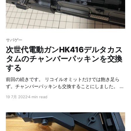
す。 最初はマクアケでクラウンドファンディングをして
立ち上げたみたいですが、今は公式ネットショップから
購入することができます。 詳しくは公式ホームページを
見てもらえればと思います。 公式にあるメッセージ。
帽子によくある【フリーサイズ】 それは、頭の大きい私
たちにとって、フリーと呼ぶにはあまりにも「不自由」
サバゲー
なサイズ展開。 共感しかない。 今回買ったもの 購入し
次世代電動ガンHK416デルタカス
たのはこれです。 https://unnamedheadwear.
タムのチャンバーパッキンを交換
する
前回の続きです。 リコイルオミットだけでは飽き足ら
ず。チャンバーパッキンも交換することにしました。 先
日遊んだときに、どうも自分が思ってるより飛んでいな
19 7月 2022
4 min read
い気がしたので、初速アップによる飛距離アップと集弾
性アップを狙って宮川ゴムさんの長掛けダブル（スリ
ム）を組み込むことにしました。 作業ログ チャンバー
パッキン交換の作業工程を書いておきます。参考になれ
ば幸いです。 使った工具は最後にまとめて載せてありま