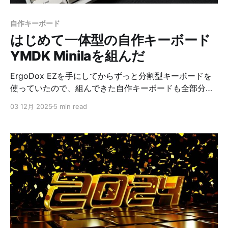
など、「もう一度やるのはしんどいもの」をとりあえず
放り込んでおく感じです。 この段階のメモは、人に見せ
自作キーボード
る前提ではなく完全に自分用なので、構成や文章として
はじめて一体型の自作キーボード
のきれいさは気にしていま
YMDK Minilaを組んだ
ErgoDox EZを手にしてからずっと分割型キーボードを
使っていたので、組んできた自作キーボードも全部分割
型でしたが、はじめて一体型？通常型？の自作キーボー
03 12月 2025
5 min read
ドを組むことにしました。 メインはこれまで何度か登場
しているErgo68なんですが、サブキーボードにHHKB
Professionalを使っていました。 今回はこのHHKBの代
替を組んだ形です。 概要 今回組んだのは、YMDK
Minilaです。 今までは基本的に自作キーボードキットを
買って組んでましたが、今回はパーツを自分で集める必
要がありました。 キーボードの名称がよくわからなく
て、販売サイトにはYMDK Minilaと書いてありました
が、キーマップを設定できるRemapやVIAに接続すると
YMDK YD60MQと表示されたりします。サイトによっ