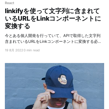
React
アプリで設定できるものと、アプリを使わなくてできる
linkifyを使って文字列に含まれて
ものがありますが、
いるURLをLinkコンポーネントに
変換する
今とある個人開発を行っていて、APIで取得した文字列
含まれているURLをLinkコンポーネントに変換する必要
が出てきました。 一番かんたんな実装は、
19 8月 2022
3 min read
String.prototype.replaceを使う方法だと思うんです
が、これだとdangerouslySetInnerHTMLを使うことにな
るので、出来れば他の方法が良いなと思っていたところ
に、linkifyを教えてもらいました。ありがとうございま
す！ ということで、linkifyを使って実装しようとしたん
ですが、思ったような感じでは実装できなかったので、
どうやって実装したのかを書いていきたいと思います。
手順 ①必要なNPMパッケージをインストールする $
yarn add linkify linkify-react Next.jsを使っているの
で、linkify-reactも利用します。 ちなみに、react-