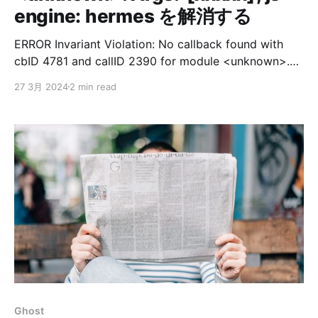
engine: hermes を解消する
ERROR Invariant Violation: No callback found with
cbID 4781 and callID 2390 for module <unknown>.
Args: '[1233]', js engine: hermes ERROR Invariant
27 3月 2024
2 min read
Violation: No callback found with cbID 4785 and
callID 2392 for module <unknown>. Args: '[1234]', js
engine: hermes ERROR Invariant
Ghost