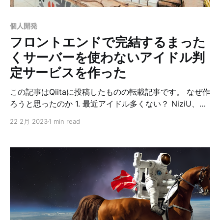
を入念に読む まずは目次を読みます。 目次を読むこと
で、本の構成が把握できます。 また、重要なポイントが
個人開発
章のタイトルに記載されていることが多いため、内容も
フロントエンドで完結するまった
くサーバーを使わないアイドル判
定サービスを作った
この記事はQiitaに投稿したものの転載記事です。 なぜ作
ろうと思ったのか 1. 最近アイドル多くない？ NiziU、
IVE、Kep1er、BLACKPINK、ITZY、SixTONES、Snow
22 2月 2023
1 min read
Man、なにわ男子、King & Prince、BTS、JO1、Da-
iCE、INI、CUBERS、原因は自分にある。、BALLISTIK
BOYZ、VOYZ BOY、Zero PLANET、プラチナボーイ
ズ、BE：FIRST、BUDDiiS、7ORDER、OCTPATH、
BLVCKBERRY、THE SUPER FRUIT、TravisJapan など
など 2. 誰が誰か分からんのだが… 3. Shazam的な感じ
でパッと誰か分かるもの欲しいなぁ ということで作って
みることにしました。 作ったもの * アイドル判定AI「セ