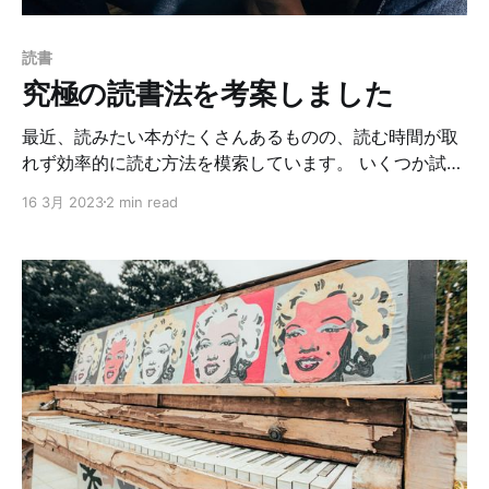
シップやサブスクリプションモデル、カスタマイズ可能
なデザインなどを提供し、プロのブロガーや出版者にと
読書
って理想的なプラットフォームとなっています。 同じよ
究極の読書法を考案しました
うなことができるWordPressとMediumと比較
最近、読みたい本がたくさんあるものの、読む時間が取
れず効率的に読む方法を模索しています。 いくつか試し
た結果、効果的な方法が見つかったので、それを紹介し
16 3月 2023
2 min read
ます。 前提 * この方法は技術書や自己啓発書に適してい
ます。小説などは対象外です。 * すぐに実践できるかわ
からないが、読んで損はないと思われる本に対して適用
する読み方です。 なぜ読みたい本が読めないのか 理由
は人それぞれですが、私の場合以下の要因があると考え
ました。 * 緊急性がない * すぐに実践できるか不確か *
他に優先すべきことがある * 完全に読まなければならな
いと思っている * まとまった時間を確保しなければなら
ない * 読んだらアウトプットしなければならない これら
の課題を解決し、読みたい本を読む方法を考案しまし
た。 究極の読書法 以下が考案した読書法です。 1. 目次