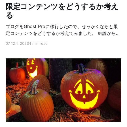
限定コンテンツをどうするか考え
る
ブログをGhost Proに移行したので、せっかくならと限
定コンテンツをどうするか考えてみました。 結論から言
うと、以下のようなコンテンツを限定コンテンツとして
07 12月 2023
1 min read
扱おうと考えています。 * 裏話 * ニッチなもの * 記事に
ならないメモ * あまり表立って言えないようなもの * 貴
重なノウハウ また、出来るかどうか分からないですが、
自分が作ったアプリの有料機能の無料提供も出来たら面
白いかなと思ったりもしています。 少しずつ用意してい
こうと思います。 もしよろしければ、購読とサポートを
お願いします。