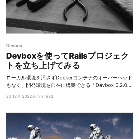
使いたい場合は、生成した画像をPhotoshop等で加工す
る必要があります。
Devbox
Devboxを使ってRailsプロジェク
トを立ち上げてみる
ローカル環境を汚さずDockerコンテナのオーバーヘッド
もなく、開発環境を自在に構築できる「Devbox 0.2.0」
登場Dockerコンテナの技術を用いることで、プログラミ
23 12月 2022
5 min read
ング言語のランタイムやライブラリ、ミドルウェアなど
の開発環境一式を比較的容易に導入することが可能にな
りました。 ただしDockerコンテナにもファイルシステ
ムのオーバーヘッドなどがあり、D…Publickey 記事を見
てDevboxのことを知りました。 経緯 Docker（仮想環
境）の登場で、プロジェクト毎のGemやMySQL、