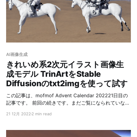
PostgreSQLなどのバージョンの差異を気にすることな
く開発出来るようになったのは非常に良かったんです
が、Dockerはパフォーマンスの面で問題になることが多
く、また、チームの規模が大きくなると有料になりま
す。 この辺の問題を解決するために、Docker互換の別
の仮想環境ツールである、Rancher Desktopを以前試し
たりもしました。 Docker DesktopからRancher
AI画像生成
Desktopに移行してDockerが高速になるか試す -
きれいめ系2次元イラスト画像生
deg84’s blogde
成モデル TrinArtをStable
Diffusionのtxt2imgを使って試す
この記事は、mofmof Advent Calendar 202221日目の
記事です。 前回の続きです。まだご覧になられていない
方は、そちらからご覧ください。 前回同様、Stable
21 12月 2022
2 min read
Diffusionで使うモデルを別のものに変えて画像出力をし
たいと思います。 今回は、タイトルにあるように
TrinArtを試したいと思います。 TrinArtとは きれいめイ