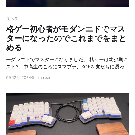
感じ。非常に良いです。 モニターライト 【BenQ公式
店】BenQ ScreenBar Pro スクリーンバーモニターライ
スト6
ト モニター掛け式ライト USBライト ディスプレイライ
格ゲー初心者がモダンエドでマス
ト 自動調光 自動点灯
ターになったのでこれまでをまと
める
モダンエドでマスターになりました。 格ゲーは幼少期に
スト2、中高生のころにスマブラ、KOFを友だちに誘われ
てやったことがある、スマブラSPは頑張ってやったけど
09 12月 2024
5 min read
VIPにはなれなかったぐらいの初心者です。 本格的な格
闘ゲームはスト6が初めてで、フレームの概念は理解し
てるぐらいの感じです。 そんな感じの私がマスター到達
までに * やったこと * やらなかったこと * 意識したこと
この辺りをまとめます。 ありきたりなことかもしれない
ですが、書いてみたかったので書きます。 ちなみに、こ
れらはダイヤ帯に入ってからのことです。 やったこと
最初にやったことから。次のようなことをやりました。