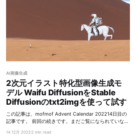
ラストが生成できると巷で話題のモデルです。 学習デー
タがどれなのかは分からなかったですが、他のモデルと
違って特化したデータで学習してるんだと思います。 今
回使っているのは汎用モデルで、キャラクターに特化し
たモデルもあるようです。 実際に試す ということで、
TrinArt試します。 Stable Diffusionのセットアップにつ
いては、以前の記事をご参照ください。 セットアップ
以下、Stable Diffusionが使えるようになっている前提
で進めます。 モデルをHugging Faceからダウンロード
します。 私は「trinart2_step115000.ckpt」を使いまし
AI画像生成
た。 ダウンロード
2次元イラスト特化型画像生成モ
デル Waifu DiffusionをStable
Diffusionのtxt2imgを使って試す
この記事は、mofmof Advent Calendar 202214日目の
記事です。 前回の続きです。まだご覧になられていない
方は、そちらからご覧ください。 タイトルの通り、
14 12月 2022
2 min read
Waifu Diffusionを試したいと思います。 ※実際に試した