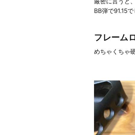
厳密に言うと、
BB弾で91.15
フレーム
めちゃくちゃ