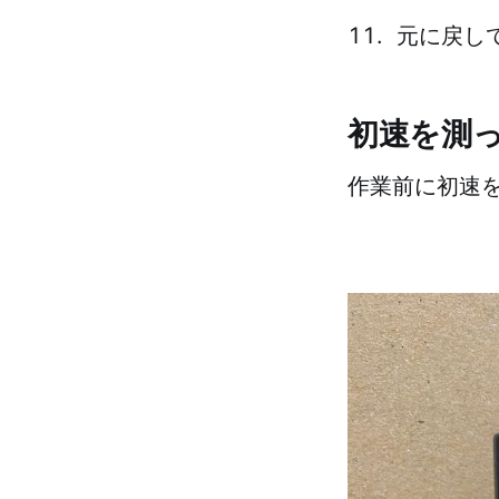
元に戻し
初速を測
作業前に初速