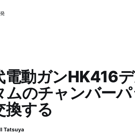
発
代電動ガンHK416
タムのチャンバーパ
交換する
 Tatsuya