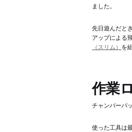
ました。
先日遊んだと
アップによる
（スリム）
を
作業
チャンバーパ
使った工具は