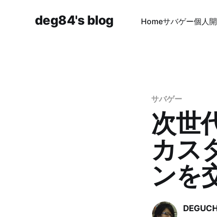
deg84's blog
Home
サバゲー
個人開
サバゲー
次世
カス
ンを
DEGUCHI