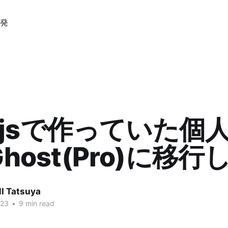
発
t.jsで作っていた個
host(Pro)に移行
 Tatsuya
023
•
9 min read