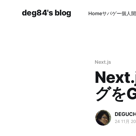
deg84's blog
Home
サバゲー
個人開
Next.js
Nex
グをG
DEGUCHI
24 11月 2