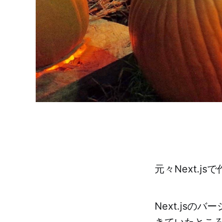
元々Next.j
Next.js
きていたとこ