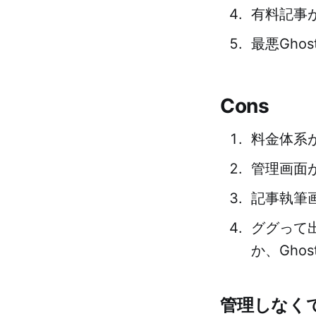
有料記事
最悪Gho
Cons
料金体系
管理画面
記事執筆
ググって出
か、Gho
管理しなく