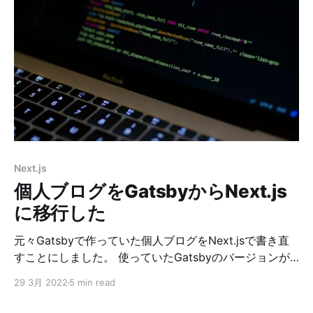
た。どちらでもやりたいことはできるのでどちら使って
も良いと思います。 feedにした理由は 1. rssの方が最終
リリースが5年前と古い 2. rssの方が依存が多い mime-
typesとxmlの2つ。xmlの方は最終更新日が6年前であ
る。 3. feedは依存しているのがxml-jsだけ 依存は少な
いほうがやっぱり良いですよね。 ってことでやっていき
ます。 手順 ①feedを追加する $ yarn add feed
②RSSフィードを出力するページを作る ほぼ、参考に
したcatnoseさんの記事と同じです。 import {
GetServerSidePropsContext } from 'n
Next.js
個人ブログをGatsbyからNext.js
に移行した
元々Gatsbyで作っていた個人ブログをNext.jsで書き直
すことにしました。 使っていたGatsbyのバージョンが
2.0系と古く、先日購入したM1MaxMBPでビルドもでき
29 3月 2022
5 min read
ない状態で、新しくブログ記事を書いてもローカル確認
できないままNetlifyにアップしていました。 さすがにそ