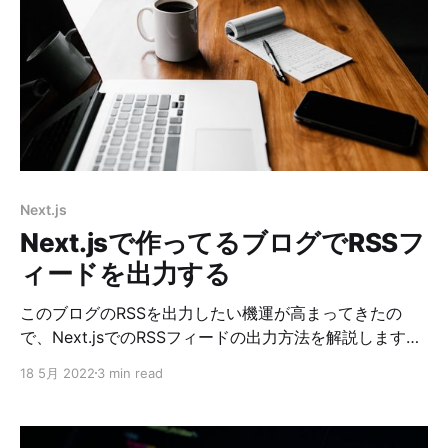
す！ ということで、linkifyを使って実装しようとしたん
ですが、思ったような感じでは実装できなかったので、
どうやって実装したのかを書いていきたいと思います。
手順 ①必要なNPMパッケージをインストールする $
yarn add linkify linkify-react Next.jsを使っているの
で、linkify-reactも利用します。 ちなみに、react-
linkifyというパッケージもありますが、これは別物なの
でご注意を。 執筆時のこちらは5年ほどメンテナンスさ
れていませんでした。 ②Linkコンポーネントを作る
Next.js
import { Link as C
Next.jsで作ってるブログでRSSフ
ィードを出力する
このブログのRSSを出力したい機運が高まってきたの
で、Next.jsでのRSSフィードの出力方法を解説します。
他に良い方法があるかもしれないです。よければ教えて
18 5月 2022
3 min read
ください！ RSSフィードを出力するのに使えそうなnpm
が2つあります。 rssとfeedですが、今回はfeedを使い
ます。 参考にしたcatnoseさんはrssの方を使ってまし