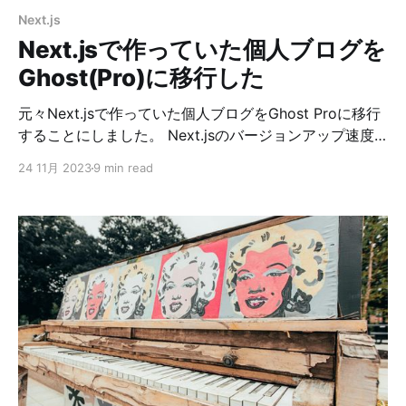
Next.js
Next.jsで作っていた個人ブログを
Ghost(Pro)に移行した
元々Next.jsで作っていた個人ブログをGhost Proに移行
することにしました。 Next.jsのバージョンアップ速度
が早く、自分でメンテし続けるのが辛くなってきていた
24 11月 2023
9 min read
ところに、久々に記事を書いたらビルド出来なくなって
しまったことで、このままでは良くないなという気持ち
が芽生えて、色々調べてみたところGhostを公式でホス
ティングしてくれるサービスがあると知り、良さそうだ
ったので使ってみようという感じです。 そういえば以
前、GatsbyからNext.jsへの移行もビルドができなくな
ったのがきっかけでした。 Ghost(Pro)とは Ghostとは
Ghostとは、NodeJSベースで作られているオープンソ
ースのブログプラットフォームです。 Ghostの大きな特
徴は、その高速なパフォーマンスと直感的なUI/UXで
す。専門的な出版ツールとして、SEO最適化、メンバー