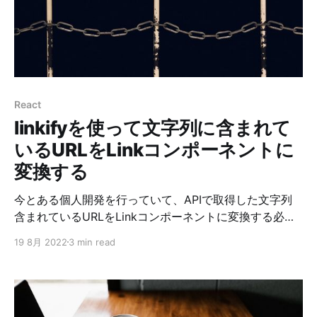
れっぽいこともやってみました 2. サーバーサイドJSに
興味があったので、サーバーサイドはTSを使って実装し
ました 良いコード／悪いコードで学ぶ設計入門posted
with ヨメレバ仙塲 大也 技術評論社 2022年04月30日頃
楽天ブックスで購入Amazonで購入Kindleで購入 結局の
ところ、DDDでやるほどの規模ではなかったかなってい
React
うのと、サーバーサイドJSは結局フロントエンドとは別
linkifyを使って文字列に含まれて
物なのでメリット薄いかなという印象にな
いるURLをLinkコンポーネントに
変換する
今とある個人開発を行っていて、APIで取得した文字列
含まれているURLをLinkコンポーネントに変換する必要
が出てきました。 一番かんたんな実装は、
19 8月 2022
3 min read
String.prototype.replaceを使う方法だと思うんです
が、これだとdangerouslySetInnerHTMLを使うことにな
るので、出来れば他の方法が良いなと思っていたところ
に、linkifyを教えてもらいました。ありがとうございま