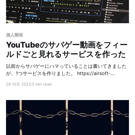
レン」という写真を選択するとどのアイドルかを判定し
てくれるサービスを作りました。
個人開発
YouTubeのサバゲー動画をフィー
ルドごと見れるサービスを作った
以前からサバゲーにハマっていることは書いてきました
が、1つサービスを作りました。 https://airsoft-
videos.com はじめてのサバゲーフィールドに行く際
26 10月 2022
3 min read
に、よくYouTubeでそのフィールドで撮影されたサバゲ
ー動画を見ていたんですが、フィールド名の表記がバラ
バラだったり、フィールド名が一般名詞で見つけにくか
ったりしたので、そのあたりを解決するサービスがほし
いなーということで、今回作りました。 合わせて、2つ
チャレンジをしました。 1. 最近までミノ駆動本を読んで
いたこともあり、DDDを実践したいなということで、そ