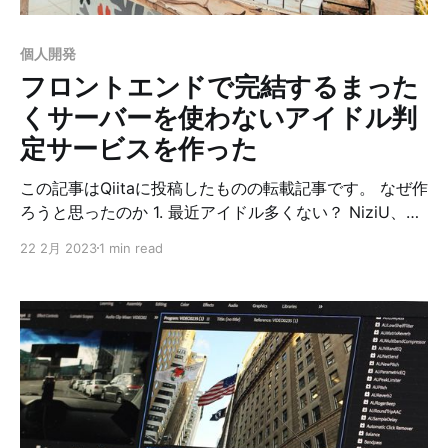
シップやサブスクリプションモデル、カスタマイズ可能
なデザインなどを提供し、プロのブロガーや出版者にと
個人開発
って理想的なプラットフォームとなっています。 同じよ
フロントエンドで完結するまった
うなことができるWordPressとMediumと比較
くサーバーを使わないアイドル判
定サービスを作った
この記事はQiitaに投稿したものの転載記事です。 なぜ作
ろうと思ったのか 1. 最近アイドル多くない？ NiziU、
IVE、Kep1er、BLACKPINK、ITZY、SixTONES、Snow
22 2月 2023
1 min read
Man、なにわ男子、King & Prince、BTS、JO1、Da-
iCE、INI、CUBERS、原因は自分にある。、BALLISTIK
BOYZ、VOYZ BOY、Zero PLANET、プラチナボーイ
ズ、BE：FIRST、BUDDiiS、7ORDER、OCTPATH、
BLVCKBERRY、THE SUPER FRUIT、TravisJapan など
など 2. 誰が誰か分からんのだが… 3. Shazam的な感じ
でパッと誰か分かるもの欲しいなぁ ということで作って
みることにしました。 作ったもの * アイドル判定AI「セ