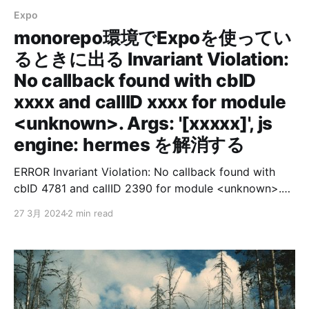
Expo
monorepo環境でExpoを使ってい
るときに出る Invariant Violation:
No callback found with cbID
xxxx and callID xxxx for module
<unknown>. Args: '[xxxxx]', js
engine: hermes を解消する
ERROR Invariant Violation: No callback found with
cbID 4781 and callID 2390 for module <unknown>.
Args: '[1233]', js engine: hermes ERROR Invariant
27 3月 2024
2 min read
Violation: No callback found with cbID 4785 and
callID 2392 for module <unknown>. Args: '[1234]', js
engine: hermes ERROR Invariant