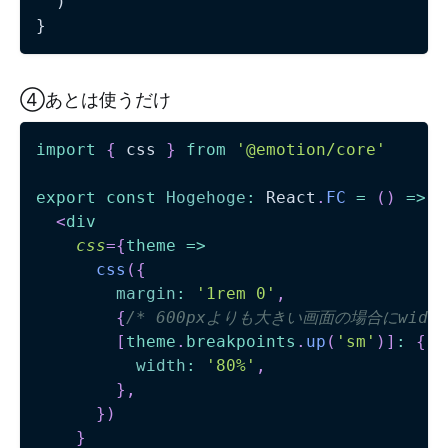
  )

④あとは使うだけ
import
{
 css 
}
from
'@emotion/core'
export
const
Hogehoge
:
 React
.
FC
=
(
)
=>
(
<
div
css
=
{
theme
=>
css
(
{
margin
:
'1rem 0'
,
{
/* 600pxよりも大きい画面の場合にwidth
[
theme
.
breakpoints
.
up
(
'sm'
)
]
:
{
width
:
'80%'
,
}
,
}
)
}