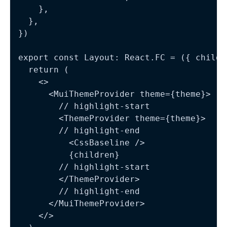
    },

  },

})

export const Layout: React.FC = ({ childr
  return (

    <>

      <MuiThemeProvider theme={theme}>

        // highlight-start

        <ThemeProvider theme={theme}>

        // highlight-end

          <CssBaseline />

          {children}

        // highlight-start

        </ThemeProvider>

        // highlight-end

      </MuiThemeProvider>

    </>
