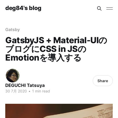
deg84's blog
Gatsby
GatsbyJS + Material-UIの
ブログにCSS in JSの
Emotionを導入する
Share
DEGUCHI Tatsuya
30 7月 2020
•
1 min read