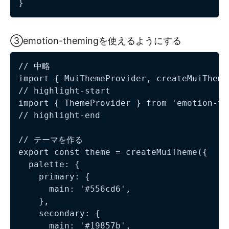
③emotion-themingを使えるようにする
// 中略

import { MuiThemeProvider, createMuiTheme
// highlight-start

import { ThemeProvider } from 'emotion-the
// highlight-end

// テーマを作る

export const theme = createMuiTheme({

  palette: {

    primary: {

      main: '#556cd6',

    },

    secondary: {

      main: '#19857b',
