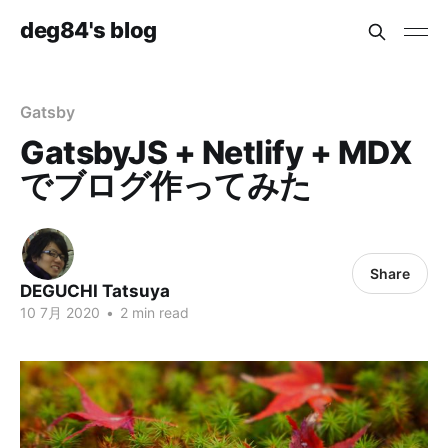
deg84's blog
Gatsby
GatsbyJS + Netlify + MDX
でブログ作ってみた
Share
DEGUCHI Tatsuya
10 7月 2020
•
2 min read