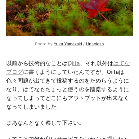
Photo by 
Yuka Yamazaki
 / 
Unsplash
以前から技術的なことは
Qiita
、それ以外は
はてな
ブログ
に書くようにしていたんですが、Qiitaは
色々問題が出てきて投稿するのをためらうように
なり、はてなもちょっと使うのを躊躇するように
なってしまってどこにもアウトプットが出来なく
なってしまいました。
まあなんとなく察して下さい。
ってことで何か良いサービスないかなと探したん