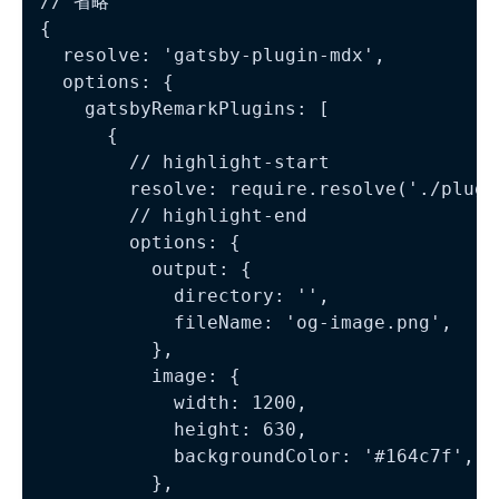
// 省略

{

  resolve: 'gatsby-plugin-mdx',

  options: {

    gatsbyRemarkPlugins: [

      {

        // highlight-start

        resolve: require.resolve('./plugi
        // highlight-end

        options: {

          output: {

            directory: '',

            fileName: 'og-image.png',

          },

          image: {

            width: 1200,

            height: 630,

            backgroundColor: '#164c7f',

          },
