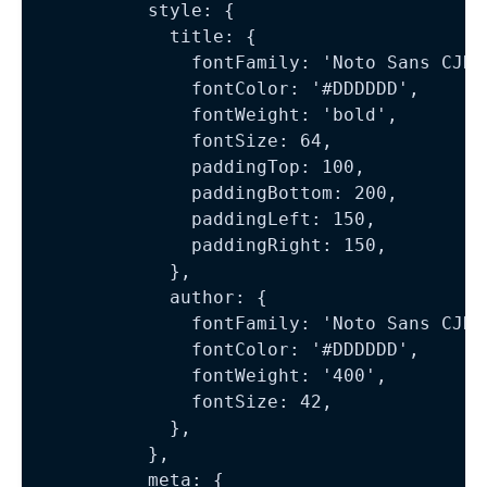
          style: {

            title: {

              fontFamily: 'Noto Sans CJK J
              fontColor: '#DDDDDD',

              fontWeight: 'bold',

              fontSize: 64,

              paddingTop: 100,

              paddingBottom: 200,

              paddingLeft: 150,

              paddingRight: 150,

            },

            author: {

              fontFamily: 'Noto Sans CJK J
              fontColor: '#DDDDDD',

              fontWeight: '400',

              fontSize: 42,

            },

          },

          meta: {
