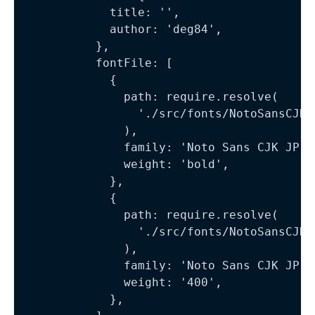
            title: '',

            author: 'deg84',

          },

          fontFile: [

            {

              path: require.resolve(

                './src/fonts/NotoSansCJKj
              ),

              family: 'Noto Sans CJK JP',

              weight: 'bold',

            },

            {

              path: require.resolve(

                './src/fonts/NotoSansCJKj
              ),

              family: 'Noto Sans CJK JP',

              weight: '400',

            },
