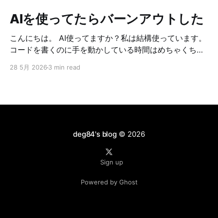
AIを使ってたらバーンアウトした
こんにちは。 AI使ってますか？私は結構使っています。
コードを書くのに手を動かしている時間はめちゃくちゃ
減りました。 どうやって作ろうか考えてる時間も、問題
28 5月 2026
3 min read
が起こった時の原因調査も、何もかもAIを使っていま
す。 それに伴い、確認する時間はめちゃくちゃ増えまし
た。コードや設計などの確認なども、めちゃくちゃ増え
ています。 AIで楽になった分、別のところに労力を使う
ようになっています。 タイトルにある通り最近、燃え尽
き症候群のような状態になってしまいました。よくある
deg84's blog
© 2026
話かもとは思いつつ、何があったのか、どうやって改善
しようとしているのかを書いておこうかと思います。 何
Sign up
があったのか 生成AIはこれまでも使っていました。 主
に使っているのはClaude Codeです。 朝起きたら
Powered by Ghost
Claude Codeを立ち上げて、前日の続きから一緒に開発
を進めていく。困ったことがあったら調査してもらう。
新機能の設計をしてもらって、内容を詰めていく。 まあ