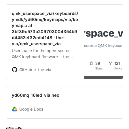
qmk_userspace_via/keyboards/
ymdk/yd60mq/keymaps/via/ke
ymap.c at
3bf39c573b209703004354b9
d4452ef32edbf148 · the-
via/qmk_userspace_via
Userspace for the open-source
QMK keyboard firmware. - the-
via/qmk_userspace_via
GitHub
the-via
yd60mq_16led_via.hex
Google Docs