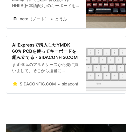
HHKB(日本語配列)のキーボードを使
っているんですが ゲームをやる時は
FN、CTRLキー辺りの配置がゲーム
note（ノート）
とうふ
には向かず別のキーボードに切り替
えてるんですよね。 この切り替えが
面倒で以下の要件に合うようなキー
ボードを探してたんですが、マア見
AliExpressで購入したYMDK
つかりませんでした。 レイアウトは
60% PCBを使ってキーボードを
HHKBの日本語配列（60%キーボー
組み立てる - SIDACONFIG.COM
ド） キーマップのカスタマイズがで
まず60%のアルミケースから先に買
きる ゲーム用にキーマップの切り替
いまして、そこから適当に
えができる そもそも1個目の要件に
AliExpressで詳細もわからず買った
合うものがほぼないんですよ～^^; な
「YMDK 」製の60%キーボード用
SIDACONFIG.COM
sidaconf
ので自作してみようかなぁと思い立
PCBを使ってキーボードを組み上げ
ったわけです。初の自作キーボード
ようとした話（たぶん組み立てを含
です。 あと個人
めての前後編）にな… 続きを読む
»AliExpressで購入したYMDK 60%
PCBを使ってキーボードを組み立て
る