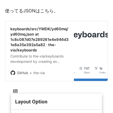
使ってるJSONはこちら。
keyboards/src/YMDK/yd60mq/
yd60mq.json at
1c8c087d07e289261e4e946d3
1e8a35e392a5a82 · the-
via/keyboards
Contribute to the-via/keyboards
development by creating an
account on GitHub.
GitHub
the-via