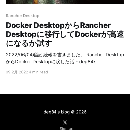
だけで、待っていればそのうち変更が反映されるんです
が、待つのが厳しかったです。 当時Twitterにつぶやい
Rancher Desktop
てました。 Rancher Desktopにしてから何か変な挙動を
Docker DesktopからRancher
感じ
Desktopに移行してDockerが高速
になるか試す
2022/06/04追記 続報を書きました。 Rancher Desktop
からDocker Desktopに戻した話 - deg84’s
blogdeg84's blog Docker Desktopからの移行先として
09 2月 2022
4 min read
Rancher Desktopを試したいと思います。 Rancher
Desktopに期待しているのはDocker Desktopと比べて
高速になるかどうかというところ。 今回は実業務でも遅
くて気になっているRSpecの実行速度で検証することに
します。 ちなみにMacです。 まずDocker Desktopで以
下のコマンドを3回実行してみます。 $ time docker-
deg84's blog
© 2026
compose run --rm app rspec 結果、平均1040.57sでし
た。17分ほどかかってますね。 これを基準にして、
Sign up