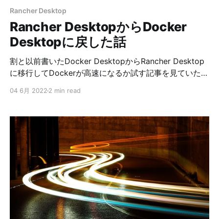
Rancher Desktop
Rancher DesktopからDocker
Desktopに戻した話
割と以前書いたDocker DesktopからRancher Desktop
に移行してDockerが高速になるか試す記事を見ていただ
いているようなので、現状もお伝えしないといけないか
04 6月 2022
2 min read
なと思い、この記事を書いています。 結論はタイトルに
あるようにDocker Desktopに戻しました。 これから理
由を書いていこうと思うのですが、全員に当てはまるか
どうかは分からないです。 もしRacher Desktopにして
パフォーマンスが上がるかもしれないと考えるのであれ
ば、一度試してみるのが良いかなと思います。 その時は
休日など時間があるときにお試しください。 また、これ
はRancher Desktop v1.1.0の話です。それ以降のバージ
ョンで改善されている可能性はあります。 最大の理由
『Railsアプリケーションでのファイル変更検知が正常に
機能しない』 これです。 正確にいえば、時間がかかる