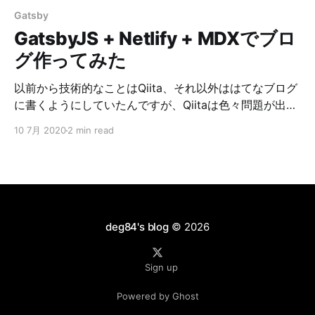
Gatsby
GatsbyJS + Netlify + MDXでブロ
グ作ってみた
以前から技術的なことはQiita、それ以外ははてなブログ
に書くようにしていたんですが、Qiitaは色々問題が出て
きて投稿するのをためらうようになり、はてなもちょっ
10 7月 2020
2 min read
と使うのを躊躇するようになってしまってどこにもアウ
トプットが出来なくなってしまいました。 まあなんとな
く察して下さい。 ってことで何か良いサービスないかな
と探したんですが良いものが見つからず結局自分で作る
かということになりました。 ちなみに要件はこんな感じ
でした。 * Markdownで書ける * エクスポートできる *
deg84's blog
© 2026
OGPがいい感じになる * はてなブログとかQiitaとかのイ
メージ * 今どきの見た目 * 技術的な記事以外もOK * メ
Sign up
ンテナンスコストなし（できれば） * 独自ドメイン設定
できること（マストではない） もし何か良いサービスあ
Powered by Ghost
れば教えてください。 Qrunchは結構条件に当てはまっ