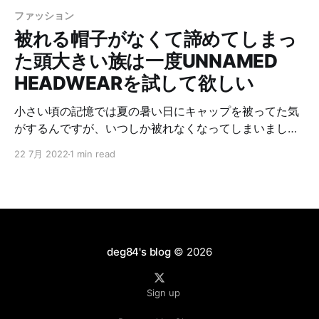
ファッション
被れる帽子がなくて諦めてしまっ
た頭大きい族は一度UNNAMED
HEADWEARを試して欲しい
小さい頃の記憶では夏の暑い日にキャップを被ってた気
がするんですが、いつしか被れなくなってしまいまし
た。 一度被れない経験しているので、帽子屋を見つけて
22 7月 2022
1 min read
も被ろうとはしません。 でも稀に良いかもなーと思って
被ろうとすると、頭にちょこんと乗った状態でそれ以上
深く被ることは出来ない。 今回もやはりダメだったか…
そんなことを繰り返している人は、是非UNNAMED
HEADWEARの帽子を試してもらいたいです。 （広告じ
ゃないよ？） UNNAMED HEADWEARとは UNNAMED
deg84's blog
© 2026
HEADWEARは頭が大きな人に向けた帽子のブランドで
す。 最初はマクアケでクラウンドファンディングをして
Sign up
立ち上げたみたいですが、今は公式ネットショップから
購入することができます。 詳しくは公式ホームページを