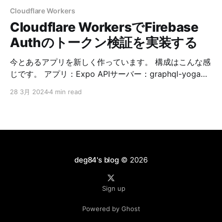
Cloudflare Workers
Cloudflare WorkersでFirebase
Authのトークン検証を実装する
今とあるアプリを新しく作っています。 構成はこんな感
じです。 アプリ：Expo APIサーバー：graphql-yoga
on Cloudflare Workers 認証：Firebase Authentication
28 3月 2024
4 min read
DB：Neon このとき、APIをフルオープンにすると問題
があるので制限を設けたいです。 ということで、サクッ
とfirebase-adminを使ってみたんですが、Cloudflare
Workersでは動きませんでした。 firebase-adminを使っ
て実装するとUncaught TypeError:
globalThis.XMLHttpRequest is not a constructorとエ
deg84's blog
© 2026
ラーが出ます。 ✘ [ERROR] A request to the
Cloudflare API
Sign up
(/accounts/hogehoge/workers/scripts/fugafuga)
failed. Uncaught TypeError:
Powered by Ghost
globalThis.XMLHttpRequest is not