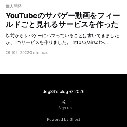
個人開発
YouTubeのサバゲー動画をフィー
ルドごと見れるサービスを作った
以前からサバゲーにハマっていることは書いてきました
が、1つサービスを作りました。 https://airsoft-
videos.com はじめてのサバゲーフィールドに行く際
26 10月 2022
3 min read
に、よくYouTubeでそのフィールドで撮影されたサバゲ
ー動画を見ていたんですが、フィールド名の表記がバラ
バラだったり、フィールド名が一般名詞で見つけにくか
ったりしたので、そのあたりを解決するサービスがほし
いなーということで、今回作りました。 合わせて、2つ
チャレンジをしました。 1. 最近までミノ駆動本を読んで
deg84's blog
© 2026
いたこともあり、DDDを実践したいなということで、そ
れっぽいこともやってみました 2. サーバーサイドJSに
Sign up
興味があったので、サーバーサイドはTSを使って実装し
ました 良いコード／悪いコードで学ぶ設計入門posted
Powered by Ghost
with ヨメレバ仙塲 大也 技術評論社 2022年04月30日頃