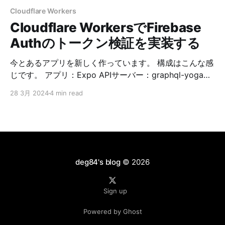
Cloudflare Workers
Cloudflare WorkersでFirebase
Authのトークン検証を実装する
今とあるアプリを新しく作っています。 構成はこんな感
じです。 アプリ：Expo APIサーバー：graphql-yoga
on Cloudflare Workers 認証：Firebase Authentication
28 3月 2024
4 min read
DB：Neon このとき、APIをフルオープンにすると問題
があるので制限を設けたいです。 ということで、サクッ
とfirebase-adminを使ってみたんですが、Cloudflare
Workersでは動きませんでした。 firebase-adminを使っ
て実装するとUncaught TypeError:
globalThis.XMLHttpRequest is not a constructorとエ
deg84's blog
© 2026
ラーが出ます。 ✘ [ERROR] A request to the
Cloudflare API
Sign up
(/accounts/hogehoge/workers/scripts/fugafuga)
failed. Uncaught TypeError:
Powered by Ghost
globalThis.XMLHttpRequest is not